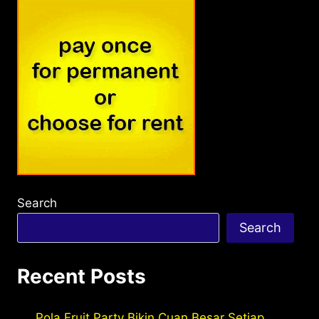
Search
Search
Recent Posts
Pola Fruit Party Bikin Cuan Besar Setiap