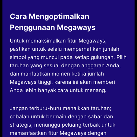
Cara Mengoptimalkan
Penggunaan Megaways
Untuk memaksimalkan fitur Megaways,
pastikan untuk selalu memperhatikan jumlah
simbol yang muncul pada setiap gulungan. Pilih
taruhan yang sesuai dengan anggaran Anda,
dan manfaatkan momen ketika jumlah
Megaways tinggi, karena ini akan memberi
Anda lebih banyak cara untuk menang.
Jangan terburu-buru menaikkan taruhan;
cobalah untuk bermain dengan sabar dan
strategis, menunggu peluang terbaik untuk
memanfaatkan fitur Megaways dengan