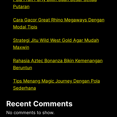
Putaran
Cara Gacor Great Rhino Megaways Dengan
Modal Tipis
Strategi Jitu Wild West Gold Agar Mudah
Maxwin
Rahasia Aztec Bonanza Bikin Kemenangan
Beruntun
Tips Menang Magic Journey Dengan Pola
Sederhana
Recent Comments
No comments to show.