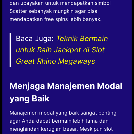
dan upayakan untuk mendapatkan simbol
Scatter sebanyak mungkin agar bisa
mendapatkan free spins lebih banyak.
Baca Juga:
Teknik Bermain
untuk Raih Jackpot di Slot
Great Rhino Megaways
Menjaga Manajemen Modal
yang Baik
Manajemen modal yang baik sangat penting
agar Anda dapat bermain lebih lama dan
menghindari kerugian besar. Meskipun slot