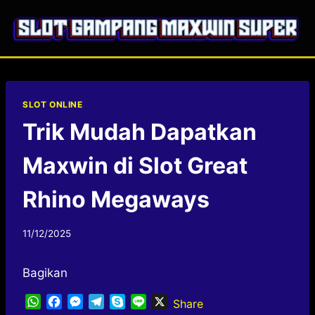
Skip
to
content
SLOT ONLINE
Trik Mudah Dapatkan
Maxwin di Slot Great
Rhino Megaways
By
11/12/2025
admin365
Bagikan
W
F
M
T
S
L
X
Share