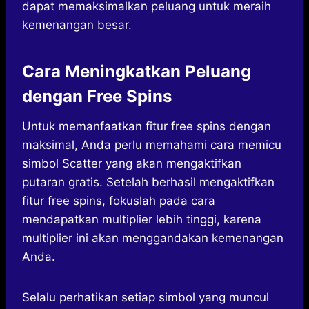
dapat memaksimalkan peluang untuk meraih
kemenangan besar.
Cara Meningkatkan Peluang
dengan Free Spins
Untuk memanfaatkan fitur free spins dengan
maksimal, Anda perlu memahami cara memicu
simbol Scatter yang akan mengaktifkan
putaran gratis. Setelah berhasil mengaktifkan
fitur free spins, fokuslah pada cara
mendapatkan multiplier lebih tinggi, karena
multiplier ini akan menggandakan kemenangan
Anda.
Selalu perhatikan setiap simbol yang muncul