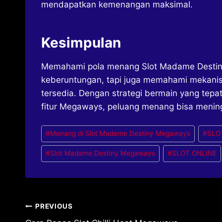
mendapatkan kemenangan maksimal.
Kesimpulan
Memahami pola menang Slot Madame Desti
keberuntungan, tapi juga memahami mekanis
tersedia. Dengan strategi bermain yang te
fitur Megaways, peluang menang bisa meningk
Post
#
Menang di Slot Madame Destiny Megaways
#
SLO
Tags:
#
Slot Madame Destiny Megaways
#
SLOT ONLINE
Post
PREVIOUS