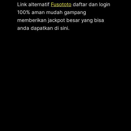
Link alternatif
Fusototo
daftar dan login
100% aman mudah gampang
memberikan jackpot besar yang bisa
anda dapatkan di sini.