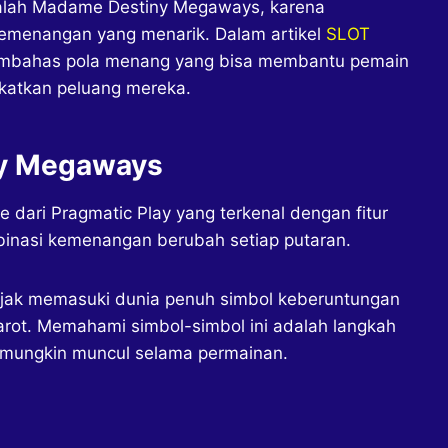
dalah Madame Destiny Megaways, karena
emenangan yang menarik. Dalam artikel
SLOT
membahas pola menang yang bisa membantu pemain
katkan peluang mereka.
y Megaways
dari Pragmatic Play yang terkenal dengan fitur
nasi kemenangan berubah setiap putaran.
ajak memasuki dunia penuh simbol keberuntungan
 tarot. Memahami simbol-simbol ini adalah langkah
 mungkin muncul selama permainan.
s