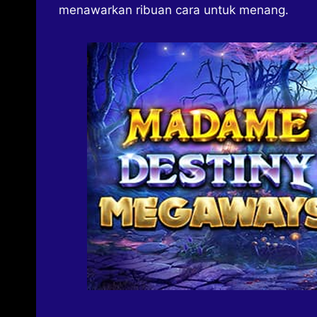
t
e
s
e
p
e
menawarkan ribuan cara untuk menang.
s
b
e
g
e
A
o
n
r
p
o
g
a
p
k
e
m
r