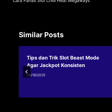
Cara Panas Slot Chilli Heat Megaways
navigation
Similar Posts
Tips dan Trik Slot Beast Mode
Agar Jackpot Konsisten
06/19/2025