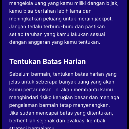
mengelola uang yang kamu miliki dengan bijak,
kamu bisa bertahan lebih lama dan
meningkatkan peluang untuk meraih jackpot.
Jangan terlalu terburu-buru dan pastikan
setiap taruhan yang kamu lakukan sesuai
dengan anggaran yang kamu tentukan.
Tentukan Batas Harian
Sebelum bermain, tentukan batas harian yang
jelas untuk seberapa banyak uang yang akan
kamu pertaruhkan. Ini akan membantu kamu
menghindari risiko kerugian besar dan menjaga
pengalaman bermain tetap menyenangkan.
Jika sudah mencapai batas yang ditentukan,
berhentilah sejenak dan evaluasi kembali
strategi bermainmu.