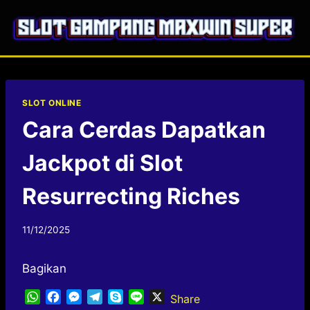
Skip
to
content
SLOT ONLINE
Cara Cerdas Dapatkan
Jackpot di Slot
Resurrecting Riches
By
11/12/2025
admin365
Bagikan
W
F
M
T
S
L
X
Share