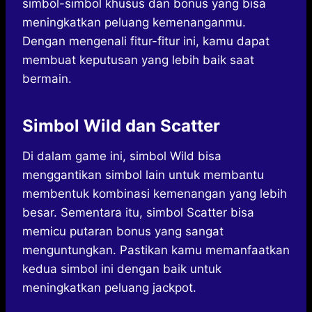
simbol-simbol khusus dan bonus yang bisa
meningkatkan peluang kemenanganmu.
Dengan mengenali fitur-fitur ini, kamu dapat
membuat keputusan yang lebih baik saat
bermain.
Simbol Wild dan Scatter
Di dalam game ini, simbol Wild bisa
menggantikan simbol lain untuk membantu
membentuk kombinasi kemenangan yang lebih
besar. Sementara itu, simbol Scatter bisa
memicu putaran bonus yang sangat
menguntungkan. Pastikan kamu memanfaatkan
kedua simbol ini dengan baik untuk
meningkatkan peluang jackpot.