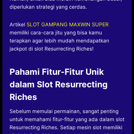
diperlukan strategi yang cerdas.
Artikel
SLOT GAMPANG MAXWIN SUPER
memiliki cara-cara jitu yang bisa kamu
terapkan agar lebih mudah mendapatkan
jackpot di slot Resurrecting Riches!
Pahami Fitur-Fitur Unik
dalam Slot Resurrecting
Riches
Sebelum memulai permainan, sangat penting
untuk memahami fitur-fitur yang ada dalam slot
Resurrecting Riches. Setiap mesin slot memiliki