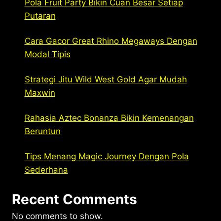
Pola Fruit Party Bikin Cuan Besar Setiap
Putaran
Cara Gacor Great Rhino Megaways Dengan
Modal Tipis
Strategi Jitu Wild West Gold Agar Mudah
Maxwin
Rahasia Aztec Bonanza Bikin Kemenangan
Beruntun
Tips Menang Magic Journey Dengan Pola
Sederhana
Recent Comments
No comments to show.