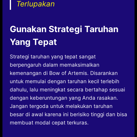
Terlupakan
Gunakan Strategi Taruhan
Yang Tepat
Strategi taruhan yang tepat sangat
berpengaruh dalam memaksimalkan
kemenangan di Bow of Artemis. Disarankan
untuk memulai dengan taruhan kecil terlebih
dahulu, lalu meningkat secara bertahap sesuai
dengan keberuntungan yang Anda rasakan.
Jangan tergoda untuk melakukan taruhan
besar di awal karena ini berisiko tinggi dan bisa
membuat modal cepat terkuras.