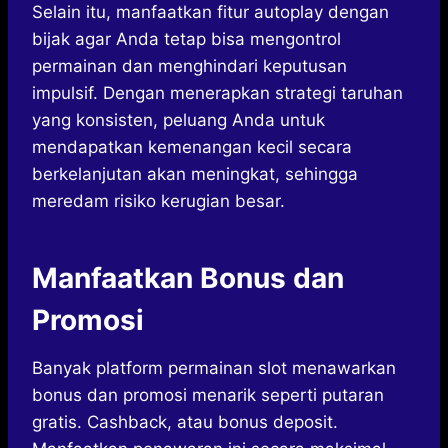
Selain itu, manfaatkan fitur autoplay dengan
bijak agar Anda tetap bisa mengontrol
permainan dan menghindari keputusan
impulsif. Dengan menerapkan strategi taruhan
yang konsisten, peluang Anda untuk
mendapatkan kemenangan kecil secara
berkelanjutan akan meningkat, sehingga
meredam risiko kerugian besar.
Manfaatkan Bonus dan
Promosi
Banyak platform permainan slot menawarkan
bonus dan promosi menarik seperti putaran
gratis. Cashback, atau bonus deposit.