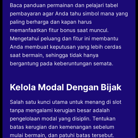
Baca panduan permainan dan pelajari tabel
pembayaran agar Anda tahu simbol mana yang
paling berharga dan kapan harus
memanfaatkan fitur bonus saat muncul.
Mengetahui peluang dan fitur ini membantu
Anda membuat keputusan yang lebih cerdas
saat bermain, sehingga tidak hanya
bergantung pada keberuntungan semata.
Kelola Modal Dengan Bijak
Salah satu kunci utama untuk menang di slot
tanpa mengalami kerugian besar adalah
pengelolaan modal yang disiplin. Tentukan
batas kerugian dan kemenangan sebelum
mulai bermain, dan patuhi batas tersebut.