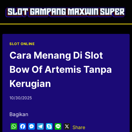
Skip
to
content
SLOT ONLINE
Cara Menang Di Slot
Bow Of Artemis Tanpa
Kerugian
By
10/30/2025
admin365
Bagikan
W
F
M
T
S
L
X
Share