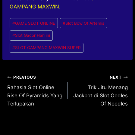
GAMPANG MAXWIN
.
Post
#
GAME SLOT ONLINE
#
Slot Bow Of Artemis
Tags:
#
Slot Gacor Hari ini
#
SLOT GAMPANG MAXWIN SUPER
Post
PREVIOUS
NEXT
Rahasia Slot Online
Trik Jitu Menang
navigation
Rise Of Pyramids Yang
Jackpot di Slot Oodles
Terlupakan
Of Noodles