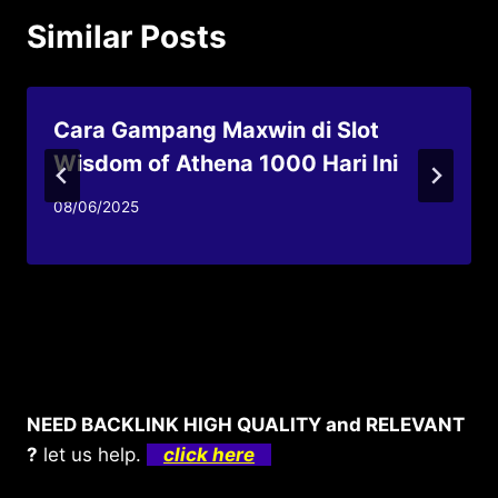
Similar Posts
Cara Gampang Maxwin di Slot
Wisdom of Athena 1000 Hari Ini
08/06/2025
NEED BACKLINK HIGH QUALITY and RELEVANT
?
let us help.
click here