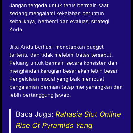
Jangan tergoda untuk terus bermain saat
sedang mengalami kekalahan beruntun
sebaliknya, berhenti dan evaluasi strategi
Anda.
Jika Anda berhasil menetapkan budget
tertentu dan tidak melebihi batas tersebut.
Peluang untuk bermain secara konsisten dan
menghindari kerugian besar akan lebih besar.
Pengelolaan modal yang baik membuat
pengalaman bermain tetap menyenangkan dan
lebih bertanggung jawab.
Baca Juga:
Rahasia Slot Online
Rise Of Pyramids Yang