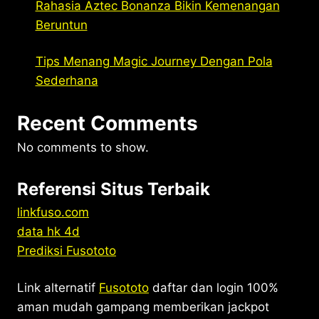
Rahasia Aztec Bonanza Bikin Kemenangan
Beruntun
Tips Menang Magic Journey Dengan Pola
Sederhana
Recent Comments
No comments to show.
Referensi Situs Terbaik
linkfuso.com
data hk 4d
Prediksi Fusototo
Link alternatif
Fusototo
daftar dan login 100%
aman mudah gampang memberikan jackpot