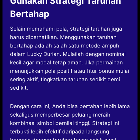
Gunakan Strategi Taruhan
Bertahap
Selain memahami pola, strategi taruhan juga
harus diperhatikan. Menggunakan taruhan
bertahap adalah salah satu metode ampuh
dalam Lucky Durian. Mulailah dengan nominal
kecil agar modal tetap aman. Jika permainan
menunjukkan pola positif atau fitur bonus mulai
sering aktif, tingkatkan taruhan sedikit demi
sedikit.
Dengan cara ini, Anda bisa bertahan lebih lama
sekaligus memperbesar peluang meraih
kombinasi simbol bernilai tinggi. Strategi ini
terbukti lebih efektif daripada langsung