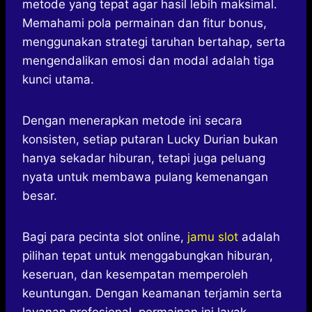
metode yang tepat agar hasil lebih maksimal.
Memahami pola permainan dan fitur bonus,
menggunakan strategi taruhan bertahap, serta
mengendalikan emosi dan modal adalah tiga
kunci utama.
Dengan menerapkan metode ini secara
konsisten, setiap putaran Lucky Durian bukan
hanya sekadar hiburan, tetapi juga peluang
nyata untuk membawa pulang kemenangan
besar.
Bagi para pecinta slot online,
jamu slot
adalah
pilihan tepat untuk menggabungkan hiburan,
keseruan, dan kesempatan memperoleh
keuntungan. Dengan keamanan terjamin serta