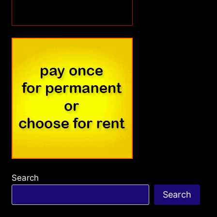
Search
Search