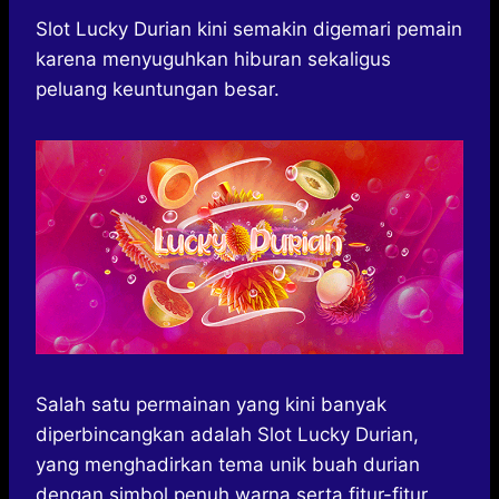
h
a
e
e
k
i
a
c
s
l
y
n
Slot Lucky Durian kini semakin digemari pemain
t
e
s
e
p
e
karena menyuguhkan hiburan sekaligus
s
b
e
g
e
peluang keuntungan besar.
A
o
n
r
p
o
g
a
p
k
e
m
r
Salah satu permainan yang kini banyak
diperbincangkan adalah Slot Lucky Durian,
yang menghadirkan tema unik buah durian
dengan simbol penuh warna serta fitur-fitur