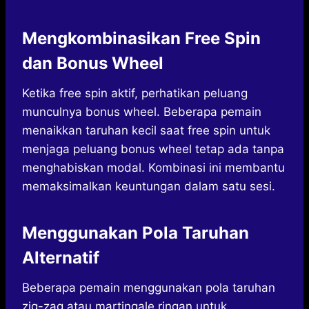
Mengkombinasikan Free Spin
dan Bonus Wheel
Ketika free spin aktif, perhatikan peluang
munculnya bonus wheel. Beberapa pemain
menaikkan taruhan kecil saat free spin untuk
menjaga peluang bonus wheel tetap ada tanpa
menghabiskan modal. Kombinasi ini membantu
memaksimalkan keuntungan dalam satu sesi.
Menggunakan Pola Taruhan
Alternatif
Beberapa pemain menggunakan pola taruhan
zig-zag atau martingale ringan untuk