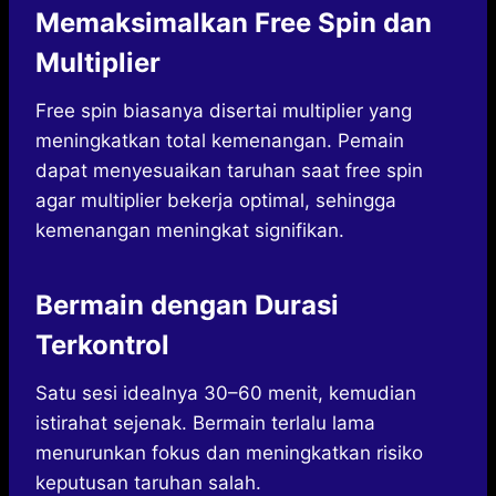
Memaksimalkan Free Spin dan
Multiplier
Free spin biasanya disertai multiplier yang
meningkatkan total kemenangan. Pemain
dapat menyesuaikan taruhan saat free spin
agar multiplier bekerja optimal, sehingga
kemenangan meningkat signifikan.
Bermain dengan Durasi
Terkontrol
Satu sesi idealnya 30–60 menit, kemudian
istirahat sejenak. Bermain terlalu lama
menurunkan fokus dan meningkatkan risiko
keputusan taruhan salah.