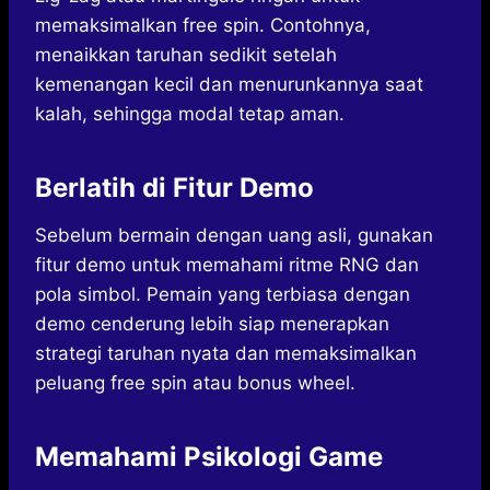
memaksimalkan free spin. Contohnya,
menaikkan taruhan sedikit setelah
kemenangan kecil dan menurunkannya saat
kalah, sehingga modal tetap aman.
Berlatih di Fitur Demo
Sebelum bermain dengan uang asli, gunakan
fitur demo untuk memahami ritme RNG dan
pola simbol. Pemain yang terbiasa dengan
demo cenderung lebih siap menerapkan
strategi taruhan nyata dan memaksimalkan
peluang free spin atau bonus wheel.
Memahami Psikologi Game