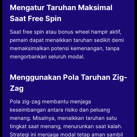
Mengatur Taruhan Maksimal
Saat Free Spin
Saat free spin atau bonus wheel hampir aktif,
pemain dapat menaikkan taruhan sedikit demi
memaksimalkan potensi kemenangan, tanpa
mengorbankan seluruh modal.
Menggunakan Pola Taruhan Zig-
Zag
Pola zig-zag membantu menjaga
keseimbangan antara risiko dan peluang
menang. Misalnya, menaikkan taruhan satu
tingkat saat menang, menurunkan saat kalah.
Strategi ini menjaga modal tetap aman sambil