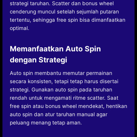
strategi taruhan. Scatter dan bonus wheel
cenderung muncul setelah sejumlah putaran
tertentu, sehingga free spin bisa dimanfaatkan
optimal.
Memanfaatkan Auto Spin
dengan Strategi
Auto spin membantu memutar permainan
secara konsisten, tetapi tetap harus disertai
strategi. Gunakan auto spin pada taruhan
rendah untuk mengamati ritme scatter. Saat
free spin atau bonus wheel mendekat, hentikan
auto spin dan atur taruhan manual agar
peluang menang tetap aman.