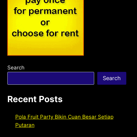
Search
Search
Recent Posts
Pola Fruit Party Bikin Cuan Besar Setiap
Putaran