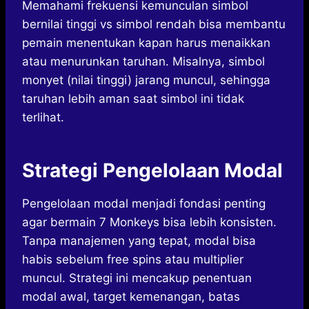
Memahami frekuensi kemunculan simbol
bernilai tinggi vs simbol rendah bisa membantu
pemain menentukan kapan harus menaikkan
atau menurunkan taruhan. Misalnya, simbol
monyet (nilai tinggi) jarang muncul, sehingga
taruhan lebih aman saat simbol ini tidak
terlihat.
Strategi Pengelolaan Modal
Pengelolaan modal menjadi fondasi penting
agar bermain 7 Monkeys bisa lebih konsisten.
Tanpa manajemen yang tepat, modal bisa
habis sebelum free spins atau multiplier
muncul. Strategi ini mencakup penentuan
modal awal, target kemenangan, batas