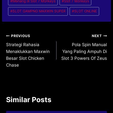
#
Menang di Slot 7 Monkeys
#
Slot 7 Monkeys
Tags:
#
SLOT GAMPNG MAXWIN SUPER
#
SLOT ONLINE
Post
PREVIOUS
NEXT
Strategi Rahasia
Pola Spin Manual
navigation
Menaklukkan Maxwin
Yang Paling Ampuh Di
Besar Slot Chicken
Slot 3 Powers Of Zeus
Chase
Similar Posts