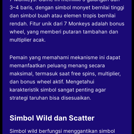
3–4 baris, dengan simbol monyet bernilai tinggi
dan simbol buah atau elemen tropis bernilai
rendah. Fitur unik dari 7 Monkeys adalah bonus
wheel, yang memberi putaran tambahan dan
multiplier acak.
Pemain yang memahami mekanisme ini dapat
memanfaatkan peluang menang secara
maksimal, termasuk saat free spins, multiplier,
dan bonus wheel aktif. Mengetahui
karakteristik simbol sangat penting agar
strategi taruhan bisa disesuaikan.
Simbol Wild dan Scatter
Simbol wild berfungsi menggantikan simbol