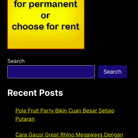
Search
Search
Recent Posts
Pola Fruit Party Bikin Cuan Besar Setiap
Putaran
Cara Gacor Great Rhino Megaways Dengan