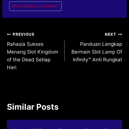
#
Slot Wisdom of Athena™
Post
PREVIOUS
NEXT
Rahasia Sukses
Panduan Lengkap
navigation
Menang Slot Kingdom
Bermain Slot Lamp Of
of the Dead Setiap
Infinity™ Anti Rungkat
Hari
Similar Posts