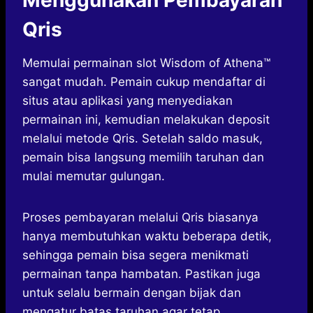
Menggunakan Pembayaran
Qris
Memulai permainan slot Wisdom of Athena™
sangat mudah. Pemain cukup mendaftar di
situs atau aplikasi yang menyediakan
permainan ini, kemudian melakukan deposit
melalui metode Qris. Setelah saldo masuk,
pemain bisa langsung memilih taruhan dan
mulai memutar gulungan.
Proses pembayaran melalui Qris biasanya
hanya membutuhkan waktu beberapa detik,
sehingga pemain bisa segera menikmati
permainan tanpa hambatan. Pastikan juga
untuk selalu bermain dengan bijak dan
mengatur batas taruhan agar tetap