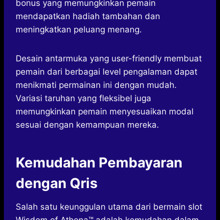
bonus yang memungkinkan pemain
mendapatkan hadiah tambahan dan
meningkatkan peluang menang.
Desain antarmuka yang user-friendly membuat
pemain dari berbagai level pengalaman dapat
menikmati permainan ini dengan mudah.
Variasi taruhan yang fleksibel juga
memungkinkan pemain menyesuaikan modal
sesuai dengan kemampuan mereka.
Kemudahan Pembayaran
dengan Qris
Salah satu keunggulan utama dari bermain slot