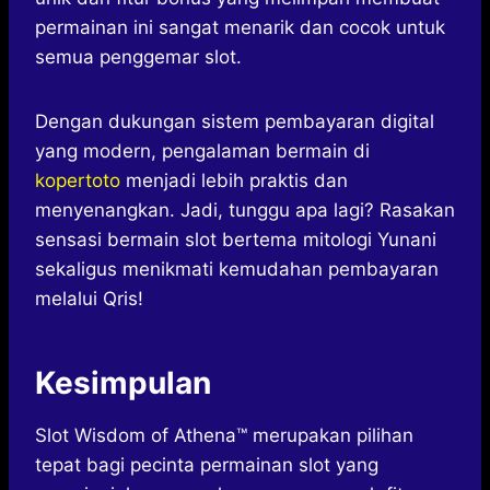
permainan ini sangat menarik dan cocok untuk
semua penggemar slot.
Dengan dukungan sistem pembayaran digital
yang modern, pengalaman bermain di
kopertoto
menjadi lebih praktis dan
menyenangkan. Jadi, tunggu apa lagi? Rasakan
sensasi bermain slot bertema mitologi Yunani
sekaligus menikmati kemudahan pembayaran
melalui Qris!
Kesimpulan
Slot Wisdom of Athena™ merupakan pilihan
tepat bagi pecinta permainan slot yang