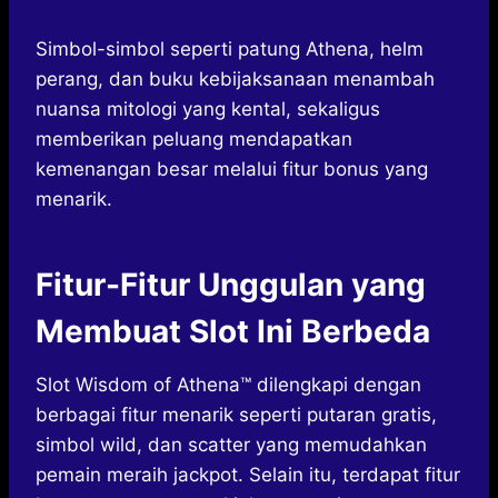
Simbol-simbol seperti patung Athena, helm
perang, dan buku kebijaksanaan menambah
nuansa mitologi yang kental, sekaligus
memberikan peluang mendapatkan
kemenangan besar melalui fitur bonus yang
menarik.
Fitur-Fitur Unggulan yang
Membuat Slot Ini Berbeda
Slot Wisdom of Athena™ dilengkapi dengan
berbagai fitur menarik seperti putaran gratis,
simbol wild, dan scatter yang memudahkan
pemain meraih jackpot. Selain itu, terdapat fitur