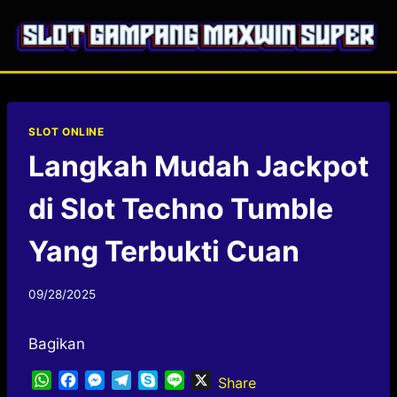
Skip
to
content
SLOT ONLINE
Langkah Mudah Jackpot
di Slot Techno Tumble
Yang Terbukti Cuan
By
09/28/2025
admin365
Bagikan
W
F
M
T
S
L
X
Share