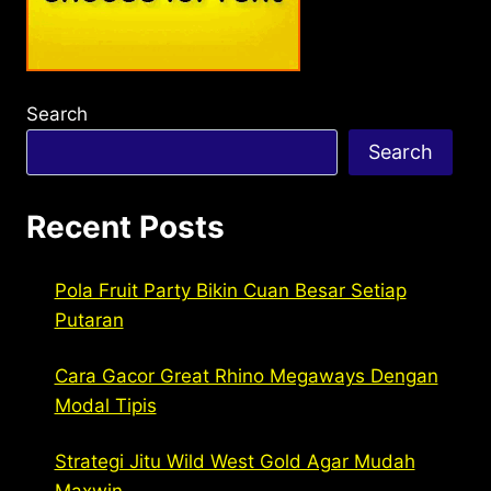
Search
Search
Recent Posts
Pola Fruit Party Bikin Cuan Besar Setiap
Putaran
Cara Gacor Great Rhino Megaways Dengan
Modal Tipis
Strategi Jitu Wild West Gold Agar Mudah
Maxwin