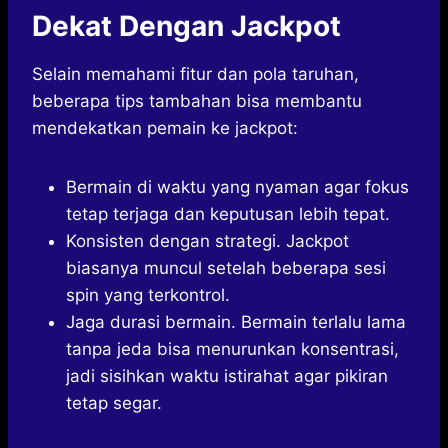
Dekat Dengan Jackpot
Selain memahami fitur dan pola taruhan,
beberapa tips tambahan bisa membantu
mendekatkan pemain ke jackpot:
Bermain di waktu yang nyaman agar fokus
tetap terjaga dan keputusan lebih tepat.
Konsisten dengan strategi. Jackpot
biasanya muncul setelah beberapa sesi
spin yang terkontrol.
Jaga durasi bermain. Bermain terlalu lama
tanpa jeda bisa menurunkan konsentrasi,
jadi sisihkan waktu istirahat agar pikiran
tetap segar.