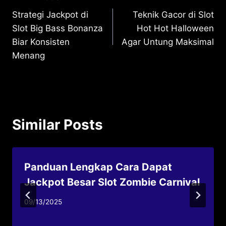
Post
Strategi Jackpot di
Teknik Gacor di Slot
navigation
Slot Big Bass Bonanza
Hot Hot Halloween
Biar Konsisten
Agar Untung Maksimal
Menang
Similar Posts
Panduan Lengkap Cara Dapat
Jackpot Besar Slot Zombie Carnival
09/13/2025