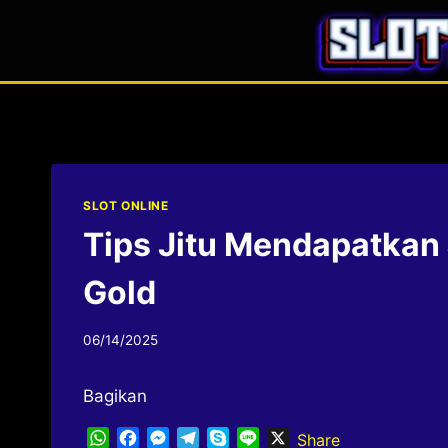
Skip
to
content
SLOT ONLINE
Tips Jitu Mendapatkan 
Gold
By
06/14/2025
admin365
Bagikan
W
F
M
T
S
L
X
Share