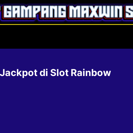
Jackpot di Slot Rainbow