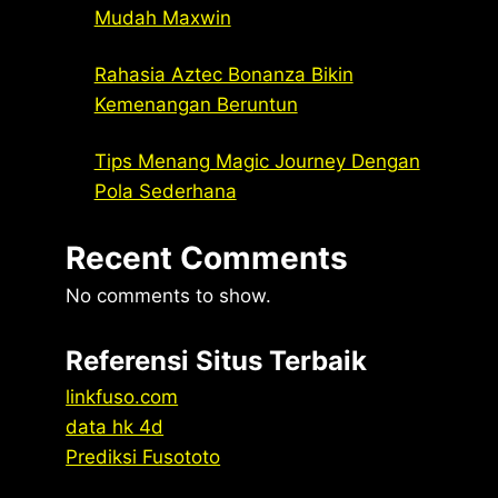
Mudah Maxwin
Rahasia Aztec Bonanza Bikin
Kemenangan Beruntun
Tips Menang Magic Journey Dengan
Pola Sederhana
Recent Comments
No comments to show.
Referensi Situs Terbaik
linkfuso.com
data hk 4d
Prediksi Fusototo