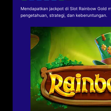
h
a
e
e
k
i
a
c
s
l
y
n
Mendapatkan jackpot di Slot Rainbow Gold
t
e
s
e
p
e
pengetahuan, strategi, dan keberuntungan.
s
b
e
g
e
A
o
n
r
p
o
g
a
p
k
e
m
r