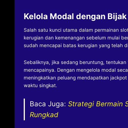
Kelola Modal dengan Bijak
Salah satu kunci utama dalam permainan slo
kerugian dan kemenangan sebelum mulai berm
sudah mencapai batas kerugian yang telah d
Sebaliknya, jika sedang beruntung, tentukan
mencapainya. Dengan mengelola modal secara
meningkatkan peluang mendapatkan jackpot 
waktu singkat.
Baca Juga:
Strategi Bermain S
Rungkad