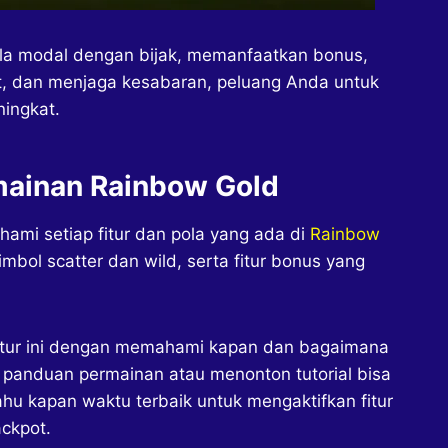
a modal dengan bijak, memanfaatkan bonus,
t, dan menjaga kesabaran, peluang Anda untuk
ingkat.
rmainan Rainbow Gold
ami setiap fitur dan pola yang ada di
Rainbow
imbol scatter dan wild, serta fitur bonus yang
itur ini dengan memahami kapan dan bagaimana
anduan permainan atau menonton tutorial bisa
hu kapan waktu terbaik untuk mengaktifkan fitur
ackpot.