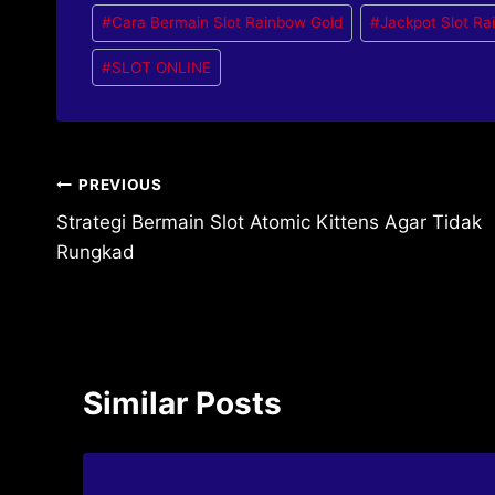
Post
#
Cara Bermain Slot Rainbow Gold
#
Jackpot Slot Ra
Tags:
#
SLOT ONLINE
Post
PREVIOUS
Strategi Bermain Slot Atomic Kittens Agar Tidak
navigation
Rungkad
Similar Posts