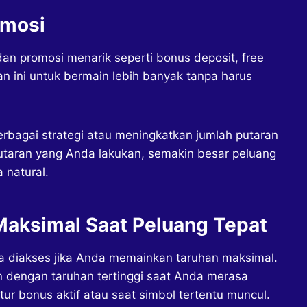
omosi
an promosi menarik seperti bonus deposit, free
n ini untuk bermain lebih banyak tanpa harus
rbagai strategi atau meningkatkan jumlah putaran
utaran yang Anda lakukan, semakin besar peluang
 natural.
aksimal Saat Peluang Tepat
sa diakses jika Anda memainkan taruhan maksimal.
in dengan taruhan tertinggi saat Anda merasa
ur bonus aktif atau saat simbol tertentu muncul.