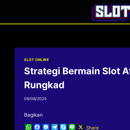
Skip
to
content
SLOT ONLINE
Strategi Bermain Slot 
Rungkad
By
06/08/2025
admin365
Bagikan
W
F
M
T
S
L
X
Share