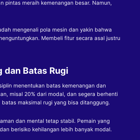
alan pintas meraih kemenangan besar. Namun,
 sudah mengenali pola mesin dan yakin bahwa
enguntungkan. Membeli fitur secara asal justru
 dan Batas Rugi
disiplin menentukan batas kemenangan dan
rian, misal 20% dari modal, dan segera berhenti
n batas maksimal rugi yang bisa ditanggung.
p aman dan mental tetap stabil. Pemain yang
dan berisiko kehilangan lebih banyak modal.