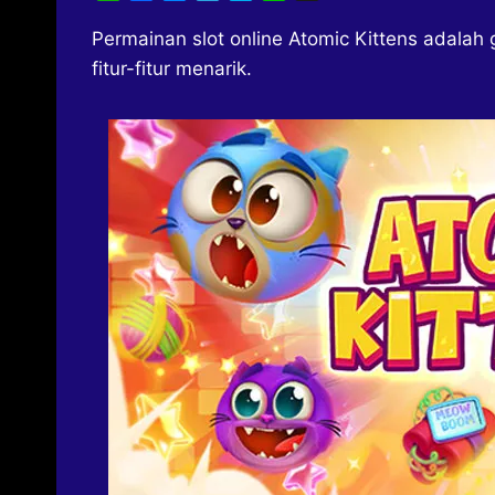
h
a
e
e
k
i
a
c
s
l
y
n
Permainan slot online Atomic Kittens adalah
t
e
s
e
p
e
fitur-fitur menarik.
s
b
e
g
e
A
o
n
r
p
o
g
a
p
k
e
m
r