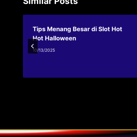
Similar Posts
Tips Menang Besar di Slot Hot
Hot Halloween
10/13/2025