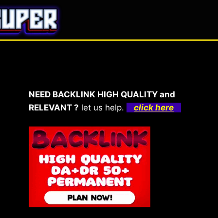
NEED BACKLINK HIGH QUALITY and
RELEVANT ?
let us help.
click here