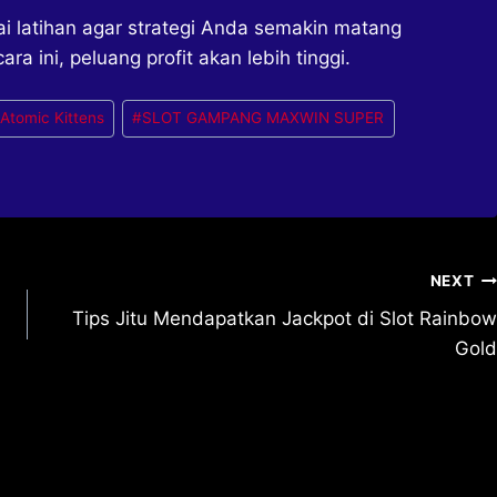
i latihan agar strategi Anda semakin matang
 ini, peluang profit akan lebih tinggi.
 Atomic Kittens
#
SLOT GAMPANG MAXWIN SUPER
NEXT
Tips Jitu Mendapatkan Jackpot di Slot Rainbow
Gold