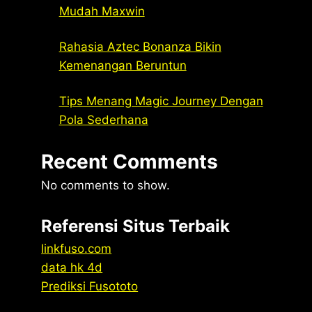
Mudah Maxwin
Rahasia Aztec Bonanza Bikin
Kemenangan Beruntun
Tips Menang Magic Journey Dengan
Pola Sederhana
Recent Comments
No comments to show.
Referensi Situs Terbaik
linkfuso.com
data hk 4d
Prediksi Fusototo