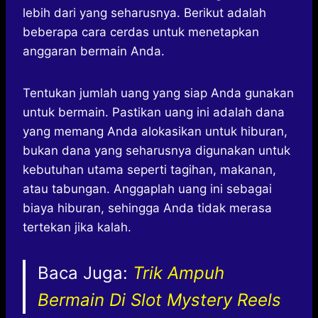
lebih dari yang seharusnya. Berikut adalah
beberapa cara cerdas untuk menetapkan
anggaran bermain Anda.
Tentukan jumlah uang yang siap Anda gunakan
untuk bermain. Pastikan uang ini adalah dana
yang memang Anda alokasikan untuk hiburan,
bukan dana yang seharusnya digunakan untuk
kebutuhan utama seperti tagihan, makanan,
atau tabungan. Anggaplah uang ini sebagai
biaya hiburan, sehingga Anda tidak merasa
tertekan jika kalah.
Baca Juga:
Trik Ampuh
Bermain Di Slot Mystery Reels