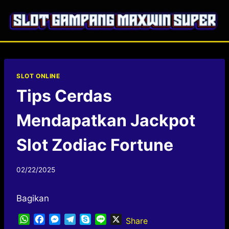
Skip
to
content
SLOT ONLINE
Tips Cerdas
Mendapatkan Jackpot
Slot Zodiac Fortune
By
02/22/2025
admin365
Bagikan
W
F
M
T
S
L
X
Share