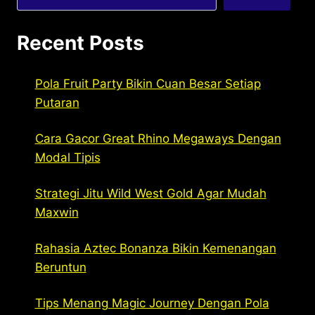
Recent Posts
Pola Fruit Party Bikin Cuan Besar Setiap
Putaran
Cara Gacor Great Rhino Megaways Dengan
Modal Tipis
Strategi Jitu Wild West Gold Agar Mudah
Maxwin
Rahasia Aztec Bonanza Bikin Kemenangan
Beruntun
Tips Menang Magic Journey Dengan Pola