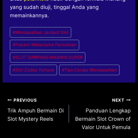
yang sudah diuji, tinggal Anda yang
memainkannya.
Post
#
Mendapatkan Jackpot Slot
Tags:
#
Pahami Mekanisme Permainan
#
SLOT GAMPANG MAXWIN SUPER
#
Slot Zodiac Fortune
#
Tips Cerdas Mendapatkan
Post
PREVIOUS
NEXT
Trik Ampuh Bermain Di
Panduan Lengkap
navigation
Slot Mystery Reels
Bermain Slot Crown of
Valor Untuk Pemula