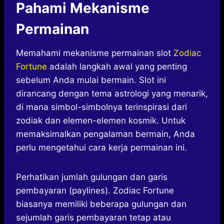
Pahami Mekanisme
Permainan
Memahami mekanisme permainan slot
Zodiac
Fortune
adalah langkah awal yang penting
sebelum Anda mulai bermain. Slot ini
dirancang dengan tema astrologi yang menarik,
di mana simbol-simbolnya terinspirasi dari
zodiak dan elemen-elemen kosmik. Untuk
memaksimalkan pengalaman bermain, Anda
perlu mengetahui cara kerja permainan ini.
Perhatikan jumlah gulungan dan garis
pembayaran (paylines). Zodiac Fortune
biasanya memiliki beberapa gulungan dan
sejumlah garis pembayaran tetap atau