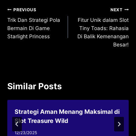
Post
PREVIOUS
NEXT
Trik Dan Strategi Pola
Fitur Unik dalam Slot
navigation
Bermain Di Game
Tiny Toads: Rahasia
Starlight Princess
Di Balik Kemenangan
Besar!
Similar Posts
Strategi Aman Menang Maksimal di
Slot Treasure Wild
12/23/2025