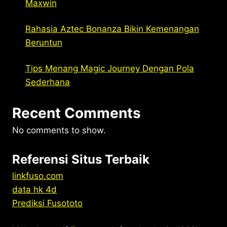
Maxwin
Rahasia Aztec Bonanza Bikin Kemenangan
Beruntun
Tips Menang Magic Journey Dengan Pola
Sederhana
Recent Comments
No comments to show.
Referensi Situs Terbaik
linkfuso.com
data hk 4d
Prediksi Fusototo