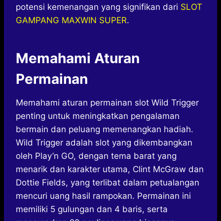
potensi kemenangan yang signifikan dari
SLOT
GAMPANG MAXWIN SUPER
.
Memahami Aturan
Permainan
Memahami aturan permainan slot Wild Trigger
penting untuk meningkatkan pengalaman
bermain dan peluang memenangkan hadiah.​
Wild Trigger adalah slot yang dikembangkan
oleh Play’n GO, dengan tema barat yang
menarik dan karakter utama, Clint McGraw dan
Dottie Fields, yang terlibat dalam petualangan
mencuri uang hasil rampokan. Permainan ini
memiliki 5 gulungan dan 4 baris, serta