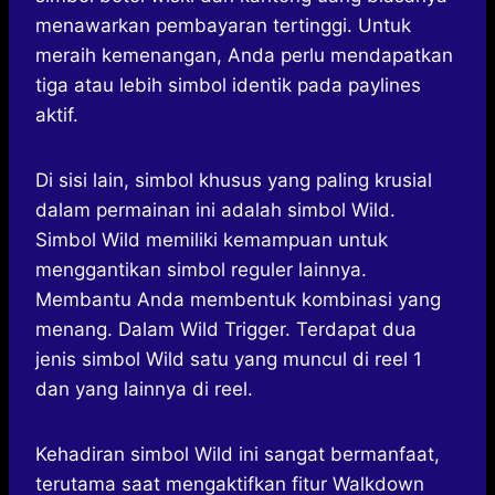
menawarkan pembayaran tertinggi. Untuk
meraih kemenangan, Anda perlu mendapatkan
tiga atau lebih simbol identik pada paylines
aktif.
Di sisi lain, simbol khusus yang paling krusial
dalam permainan ini adalah simbol Wild.
Simbol Wild memiliki kemampuan untuk
menggantikan simbol reguler lainnya.
Membantu Anda membentuk kombinasi yang
menang. Dalam Wild Trigger. Terdapat dua
jenis simbol Wild satu yang muncul di reel 1
dan yang lainnya di reel.
Kehadiran simbol Wild ini sangat bermanfaat,
terutama saat mengaktifkan fitur Walkdown