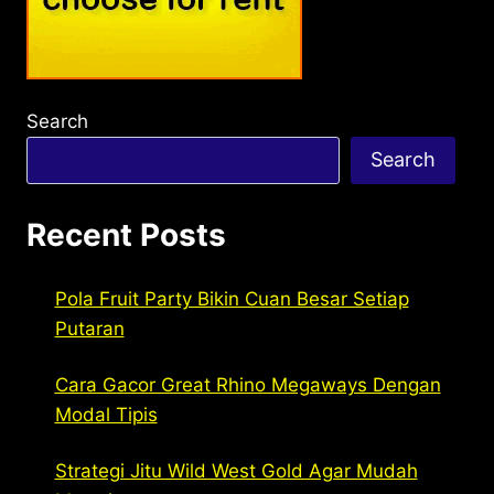
Search
Search
Recent Posts
Pola Fruit Party Bikin Cuan Besar Setiap
Putaran
Cara Gacor Great Rhino Megaways Dengan
Modal Tipis
Strategi Jitu Wild West Gold Agar Mudah