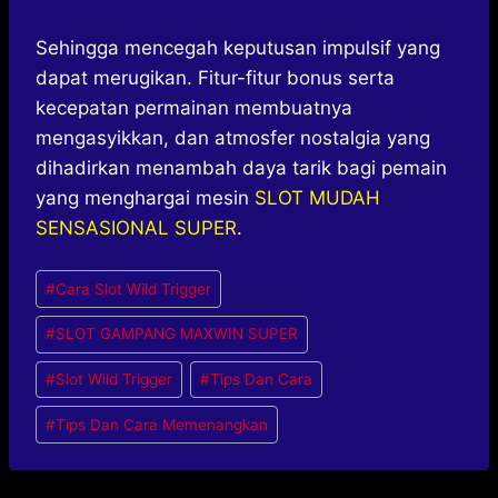
Sehingga mencegah keputusan impulsif yang
dapat merugikan. Fitur-fitur bonus serta
kecepatan permainan membuatnya
mengasyikkan, dan atmosfer nostalgia yang
dihadirkan menambah daya tarik bagi pemain
yang menghargai mesin
SLOT MUDAH
SENSASIONAL SUPER
.
Post
#
Cara Slot Wild Trigger
Tags:
#
SLOT GAMPANG MAXWIN SUPER
#
Slot Wild Trigger
#
Tips Dan Cara
#
Tips Dan Cara Memenangkan