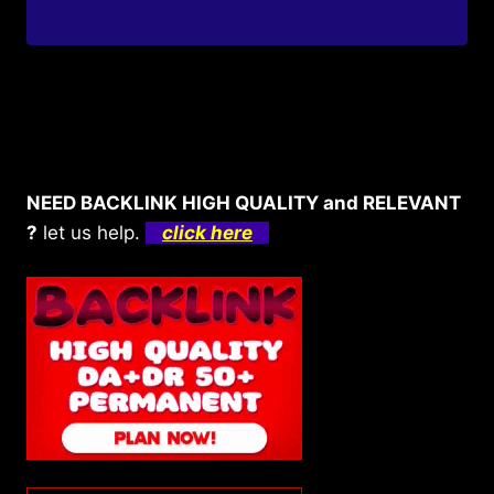
NEED BACKLINK HIGH QUALITY and RELEVANT
?
let us help.
click here