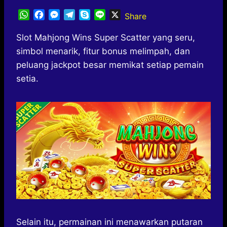
W
F
M
T
S
L
X
Share
h
a
e
e
k
i
a
c
s
l
y
n
Slot Mahjong Wins Super Scatter yang seru,
t
e
s
e
p
e
simbol menarik, fitur bonus melimpah, dan
s
b
e
g
e
peluang jackpot besar memikat setiap pemain
A
o
n
r
setia.
p
o
g
a
p
k
e
m
r
Selain itu, permainan ini menawarkan putaran