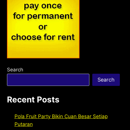
Search
Search
Recent Posts
Pola Fruit Party Bikin Cuan Besar Setiap
Putaran