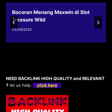
Bocoran Menang Maxwin di Slot
Treasure Wild
03/09/2025
NEED BACKLINK HIGH QUALITY and RELEVANT
?
let us help.
click here