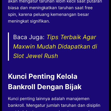
akan mengatur taruhan lebih kecil saat putaran
biasa dan meningkatkan taruhan saat free
spin, karena peluang kemenangan besar
meningkat signifikan.
Baca Juga:
Tips Terbaik Agar
Maxwin Mudah Didapatkan di
Slot Jewel Rush
Kunci Penting Kelola
Bankroll Dengan Bijak
Kunci penting lainnya adalah manajemen
bankroll. Mengatur jumlah taruhan dan disiplin