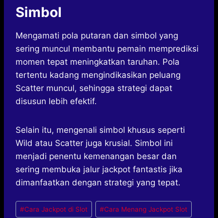
Simbol
Mengamati pola putaran dan simbol yang
sering muncul membantu pemain memprediksi
momen tepat meningkatkan taruhan. Pola
tertentu kadang mengindikasikan peluang
Scatter muncul, sehingga strategi dapat
disusun lebih efektif.
Selain itu, mengenali simbol khusus seperti
Wild atau Scatter juga krusial. Simbol ini
menjadi penentu kemenangan besar dan
sering membuka jalur jackpot fantastis jika
dimanfaatkan dengan strategi yang tepat.
Post
#
Cara Jackpot di Slot
#
Cara Menang Jackpot Slot
Tags: