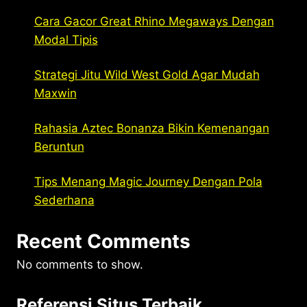
Cara Gacor Great Rhino Megaways Dengan
Modal Tipis
Strategi Jitu Wild West Gold Agar Mudah
Maxwin
Rahasia Aztec Bonanza Bikin Kemenangan
Beruntun
Tips Menang Magic Journey Dengan Pola
Sederhana
Recent Comments
No comments to show.
Referensi Situs Terbaik