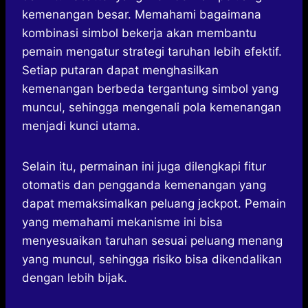
kemenangan besar. Memahami bagaimana
kombinasi simbol bekerja akan membantu
pemain mengatur strategi taruhan lebih efektif.
Setiap putaran dapat menghasilkan
kemenangan berbeda tergantung simbol yang
muncul, sehingga mengenali pola kemenangan
menjadi kunci utama.
Selain itu, permainan ini juga dilengkapi fitur
otomatis dan pengganda kemenangan yang
dapat memaksimalkan peluang jackpot. Pemain
yang memahami mekanisme ini bisa
menyesuaikan taruhan sesuai peluang menang
yang muncul, sehingga risiko bisa dikendalikan
dengan lebih bijak.