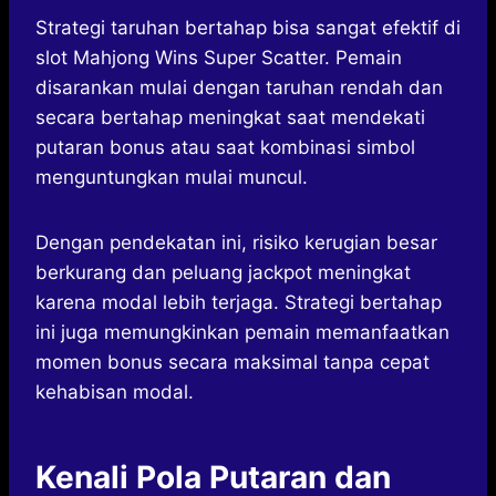
Strategi taruhan bertahap bisa sangat efektif di
slot Mahjong Wins Super Scatter. Pemain
disarankan mulai dengan taruhan rendah dan
secara bertahap meningkat saat mendekati
putaran bonus atau saat kombinasi simbol
menguntungkan mulai muncul.
Dengan pendekatan ini, risiko kerugian besar
berkurang dan peluang jackpot meningkat
karena modal lebih terjaga. Strategi bertahap
ini juga memungkinkan pemain memanfaatkan
momen bonus secara maksimal tanpa cepat
kehabisan modal.
Kenali Pola Putaran dan