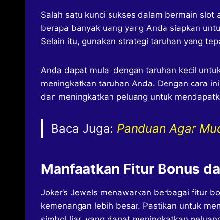
Salah satu kunci sukses dalam bermain slot
berapa banyak uang yang Anda siapkan untuk
Selain itu, gunakan strategi taruhan yang tep
Anda dapat mulai dengan taruhan kecil unt
meningkatkan taruhan Anda. Dengan cara i
dan meningkatkan peluang untuk mendapatk
Baca Juga:
Panduan Agar Muda
Manfaatkan Fitur Bonus da
Joker’s Jewels menawarkan berbagai fitur 
kemenangan lebih besar. Pastikan untuk memanf
simbol liar, yang dapat meningkatkan pelu