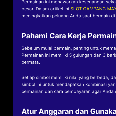
Permainan ini menawarkan kesenangan sek
besar. Dalam artikel ini
SLOT GAMPANG MAX
meningkatkan peluang Anda saat bermain di s
Pahami Cara Kerja Permai
Sebelum mulai bermain, penting untuk memah
Permainan ini memiliki 5 gulungan dan 3 baris
permata.
Setiap simbol memiliki nilai yang berbeda,
simbol ini untuk mendapatkan kombinasi y
permainan dan cara pembayaran agar Anda da
Atur Anggaran dan Gunaka