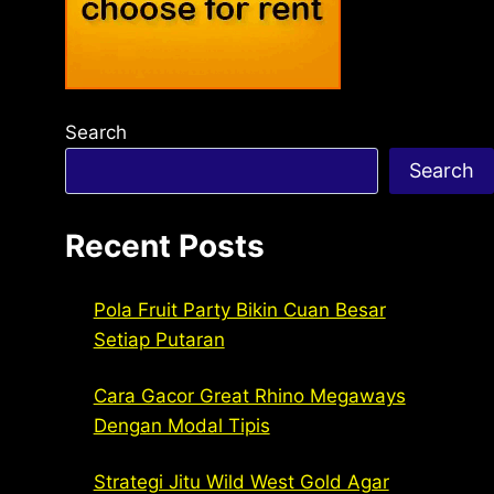
Search
Search
Recent Posts
Pola Fruit Party Bikin Cuan Besar
Setiap Putaran
Cara Gacor Great Rhino Megaways
Dengan Modal Tipis
Strategi Jitu Wild West Gold Agar