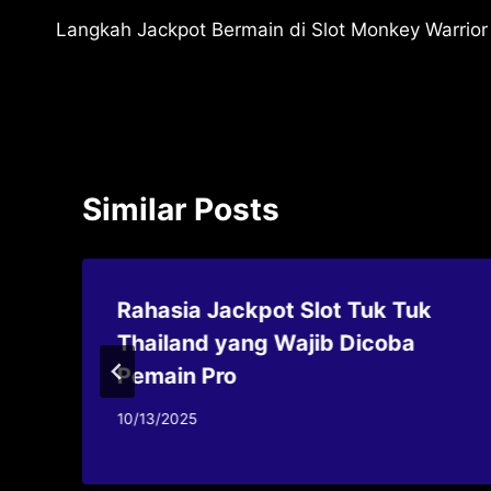
Langkah Jackpot Bermain di Slot Monkey Warrior
navigation
Similar Posts
Rahasia Jackpot Slot Tuk Tuk
Thailand yang Wajib Dicoba
Pemain Pro
10/13/2025