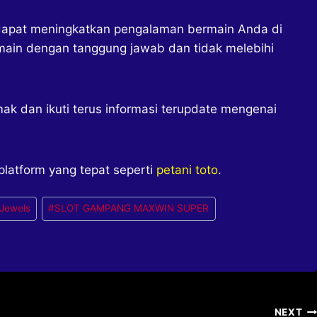
 dapat meningkatkan pengalaman bermain Anda di
ermain dengan tanggung jawab dan tidak melebihi
k dan ikuti terus informasi terupdate mengenai
platform yang tepat seperti
petani toto
.
 Jewels
#
SLOT GAMPANG MAXWIN SUPER
NEXT