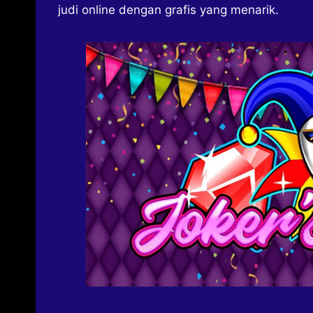
t
e
s
e
p
e
judi online dengan grafis yang menarik.
s
b
e
g
e
A
o
n
r
p
o
g
a
p
k
e
m
r