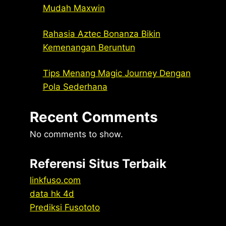
Mudah Maxwin
Rahasia Aztec Bonanza Bikin
Kemenangan Beruntun
Tips Menang Magic Journey Dengan
Pola Sederhana
Recent Comments
No comments to show.
Referensi Situs Terbaik
linkfuso.com
data hk 4d
Prediksi Fusototo