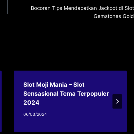
Bocoran Tips Mendapatkan Jackpot di Slot
Gemstones Gold
Slot Moji Mania – Slot
Sensasional Tema Terpopuler
2024
06/03/2024