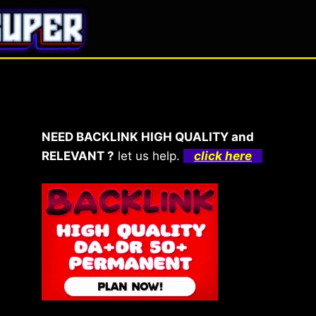
NEED BACKLINK HIGH QUALITY and
RELEVANT ?
let us help.
click here