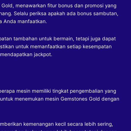
 Gold, menawarkan fitur bonus dan promosi yang
ang. Selalu periksa apakah ada bonus sambutan,
isa Anda manfaatkan.
mpatan tambahan untuk bermain, tetapi juga dapat
stikan untuk memanfaatkan setiap kesempatan
 mendapatkan jackpot.
berapa mesin memiliki tingkat pengembalian yang
iset untuk menemukan mesin Gemstones Gold dengan
mberikan kemenangan kecil secara lebih sering,