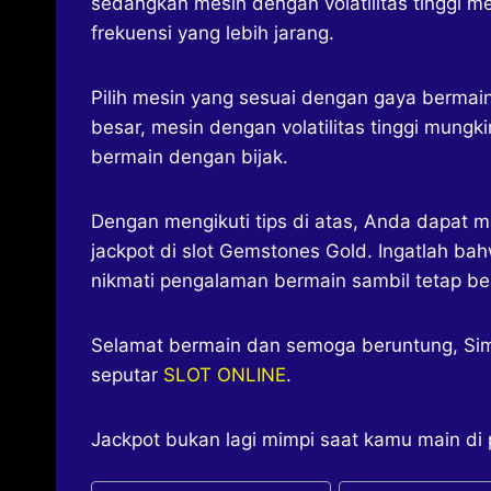
sedangkan mesin dengan volatilitas tinggi m
frekuensi yang lebih jarang.
Pilih mesin yang sesuai dengan gaya bermain
besar, mesin dengan volatilitas tinggi mungki
bermain dengan bijak.
Dengan mengikuti tips di atas, Anda dapat
jackpot di slot Gemstones Gold. Ingatlah bah
nikmati pengalaman bermain sambil tetap ber
Selamat bermain dan semoga beruntung, Sima
seputar
SLOT ONLINE
.
Jackpot bukan lagi mimpi saat kamu main di 
Post