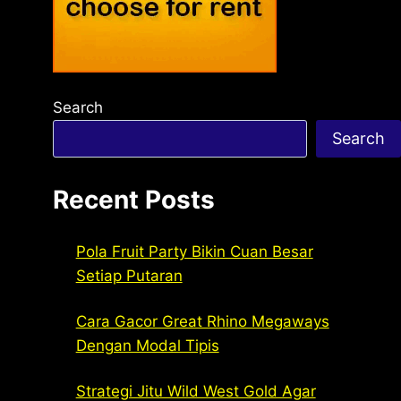
Search
Search
Recent Posts
Pola Fruit Party Bikin Cuan Besar
Setiap Putaran
Cara Gacor Great Rhino Megaways
Dengan Modal Tipis
Strategi Jitu Wild West Gold Agar