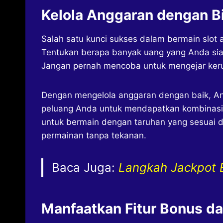
Kelola Anggaran dengan B
Salah satu kunci sukses dalam bermain slot 
Tentukan berapa banyak uang yang Anda siap
Jangan pernah mencoba untuk mengejar ker
Dengan mengelola anggaran dengan baik, An
peluang Anda untuk mendapatkan kombinasi 
untuk bermain dengan taruhan yang sesuai 
permainan tanpa tekanan.
Baca Juga:
Langkah Jackpot B
Manfaatkan Fitur Bonus d