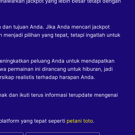
enawarkan jackpot yang lebih besar tetapi dengan
 dan tujuan Anda. Jika Anda mencari jackpot
n menjadi pilihan yang tepat, tetapi ingatlah untuk
 meningkatkan peluang Anda untuk mendapatkan
wa permainan ini dirancang untuk hiburan, jadi
sikap realistis terhadap harapan Anda.
k dan ikuti terus informasi terupdate mengenai
platform yang tepat seperti
petani toto
.