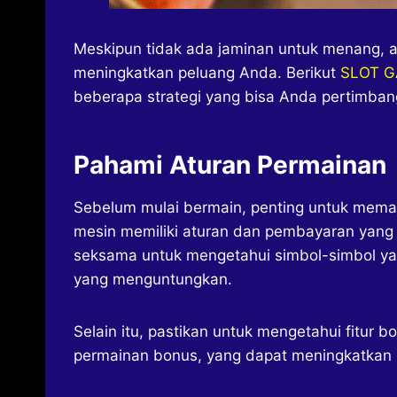
Meskipun tidak ada jaminan untuk menang,
meningkatkan peluang Anda. Berikut
SLOT 
beberapa strategi yang bisa Anda pertimban
Pahami Aturan Permainan
Sebelum mulai bermain, penting untuk memah
mesin memiliki aturan dan pembayaran yang
seksama untuk mengetahui simbol-simbol yan
yang menguntungkan.
Selain itu, pastikan untuk mengetahui fitur b
permainan bonus, yang dapat meningkatkan