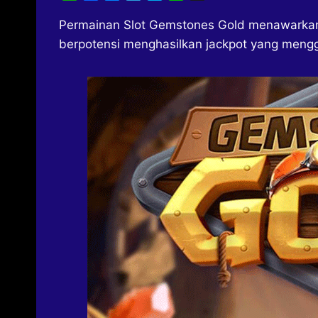
h
a
e
e
k
i
a
c
s
l
y
n
Permainan Slot Gemstones Gold menawarka
t
e
s
e
p
e
berpotensi menghasilkan jackpot yang mengg
s
b
e
g
e
A
o
n
r
p
o
g
a
p
k
e
m
r