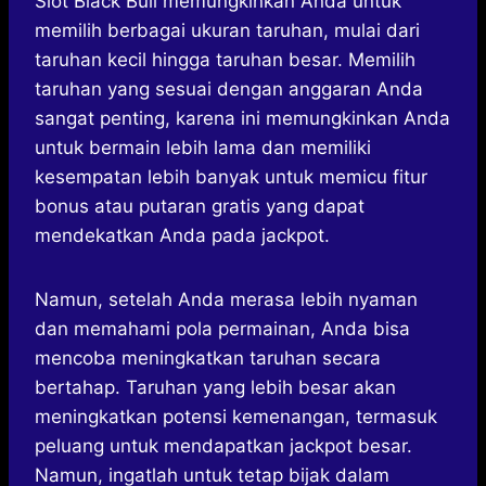
Slot Black Bull memungkinkan Anda untuk
memilih berbagai ukuran taruhan, mulai dari
taruhan kecil hingga taruhan besar. Memilih
taruhan yang sesuai dengan anggaran Anda
sangat penting, karena ini memungkinkan Anda
untuk bermain lebih lama dan memiliki
kesempatan lebih banyak untuk memicu fitur
bonus atau putaran gratis yang dapat
mendekatkan Anda pada jackpot.
Namun, setelah Anda merasa lebih nyaman
dan memahami pola permainan, Anda bisa
mencoba meningkatkan taruhan secara
bertahap. Taruhan yang lebih besar akan
meningkatkan potensi kemenangan, termasuk
peluang untuk mendapatkan jackpot besar.
Namun, ingatlah untuk tetap bijak dalam