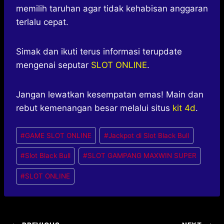
memilih taruhan agar tidak kehabisan anggaran
terlalu cepat.
Simak dan ikuti terus informasi terupdate
mengenai seputar
SLOT ONLINE
.
Jangan lewatkan kesempatan emas! Main dan
rebut kemenangan besar melalui situs
kit 4d
.
Post
#
GAME SLOT ONLINE
#
Jackpot di Slot Black Bull
Tags:
#
Slot Black Bull
#
SLOT GAMPANG MAXWIN SUPER
#
SLOT ONLINE