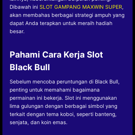
Dibawah ini
SLOT GAMPANG MAXWIN SUPER
,
akan membahas berbagai strategi ampuh yang
dapat Anda terapkan untuk meraih hadiah
besar.
Pahami Cara Kerja Slot
Black Bull
Sebelum mencoba peruntungan di Black Bull,
penting untuk memahami bagaimana
permainan ini bekerja. Slot ini menggunakan
lima gulungan dengan berbagai simbol yang
terkait dengan tema koboi, seperti banteng,
senjata, dan koin emas.