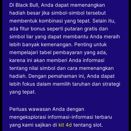
Di Black Bull, Anda dapat memenangkan
hadiah besar jika simbol-simbol tersebut
membentuk kombinasi yang tepat. Selain itu,
ada fitur bonus seperti putaran gratis dan
simbol liar yang dapat membantu Anda meraih
lebih banyak kemenangan. Penting untuk
mempelajari tabel pembayaran yang ada,
karena ini akan memberi Anda informasi
tentang nilai simbol dan cara memenangkan
hadiah. Dengan pemahaman ini, Anda dapat
lebih fokus dalam memilih taruhan dan strategi
yang tepat.
Perluas wawasan Anda dengan
mengeksplorasi informasi-informasi terbaru
yang kami sajikan di
kit 4d
tentang slot.