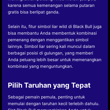
karena semua kemenangan selama putaran
gratis bisa berlipat ganda.
Selain itu, fitur simbol liar wild di Black Bull juga
bisa membantu Anda membentuk kombinasi
pemenang dengan menggantikan simbol
lainnya. Simbol liar sering kali muncul dalam
berbagai posisi di gulungan, yang memberi
Anda peluang lebih besar untuk memenangkan
kombinasi yang menguntungkan.
Pilih Taruhan yang Tepat
Sebagai pemain pemula, penting untuk
memulai dengan taruhan kecil terlebih dahulu.