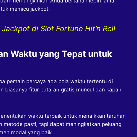
dan memungkinkan Anda bertahan lebih lama,
ntuk memicu jackpot.
 Jackpot di Slot Fortune Hit’n Roll
an Waktu yang Tepat untuk
a pemain percaya ada pola waktu tertentu di
n biasanya fitur putaran gratis muncul dan kapan
menentukan waktu terbaik untuk menaikkan taruhan
an metode pasti, tapi dapat meningkatkan peluang
emen modal yang baik.