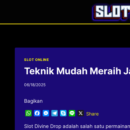
Skip
to
content
SLOT ONLINE
Teknik Mudah Meraih Ja
By
06/18/2025
admin365
Bagikan
W
F
M
T
S
L
X
Share
h
a
e
e
k
i
a
c
s
l
y
n
Slot Divine Drop adalah salah satu permain