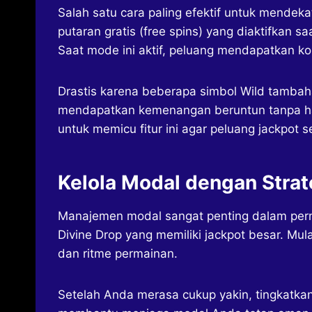
Salah satu cara paling efektif untuk mendek
putaran gratis (free spins) yang diaktifkan 
Saat mode ini aktif, peluang mendapatkan 
Drastis karena beberapa simbol Wild tambah
mendapatkan kemenangan beruntun tanpa h
untuk memicu fitur ini agar peluang jackpot s
Kelola Modal dengan Strat
Manajemen modal sangat penting dalam perma
Divine Drop yang memiliki jackpot besar. Mul
dan ritme permainan.
Setelah Anda merasa cukup yakin, tingkatkan