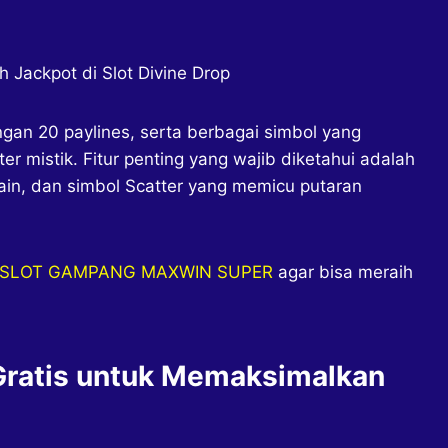
gan 20 paylines, serta berbagai simbol yang
r mistik. Fitur penting yang wajib diketahui adalah
ain, dan simbol Scatter yang memicu putaran
SLOT GAMPANG MAXWIN SUPER
agar bisa meraih
 Gratis untuk Memaksimalkan