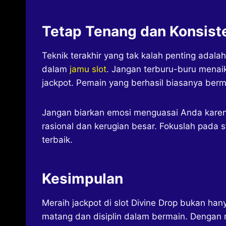
Tetap Tenang dan Konsist
Teknik terakhir yang tak kalah penting adal
dalam
jamu slot
. Jangan terburu-buru menai
jackpot. Pemain yang berhasil biasanya berm
Jangan biarkan emosi menguasai Anda karen
rasional dan kerugian besar. Fokuslah pada st
terbaik.
Kesimpulan
Meraih jackpot di slot Divine Drop bukan han
matang dan disiplin dalam bermain. Dengan 