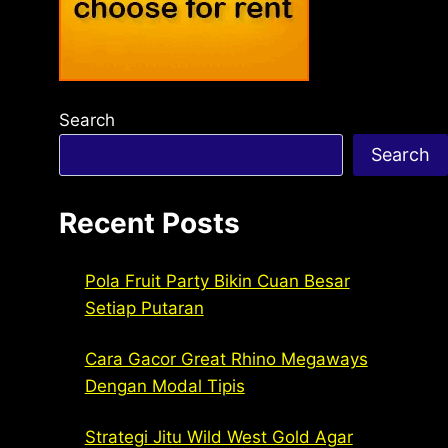
Search
Search
Recent Posts
Pola Fruit Party Bikin Cuan Besar
Setiap Putaran
Cara Gacor Great Rhino Megaways
Dengan Modal Tipis
Strategi Jitu Wild West Gold Agar