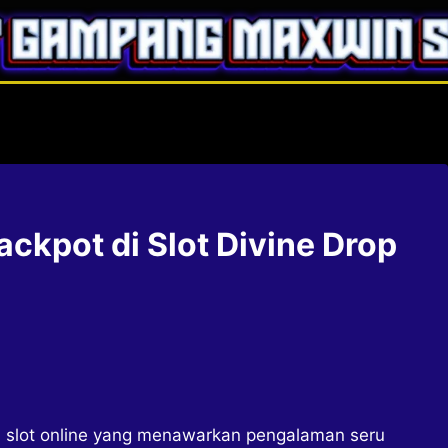
ckpot di Slot Divine Drop
an slot online yang menawarkan pengalaman seru