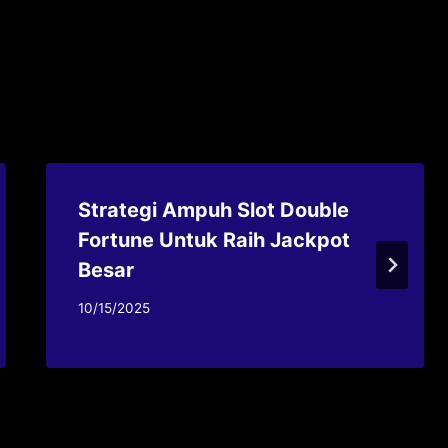
Strategi Ampuh Slot Double
Fortune Untuk Raih Jackpot
Besar
10/15/2025