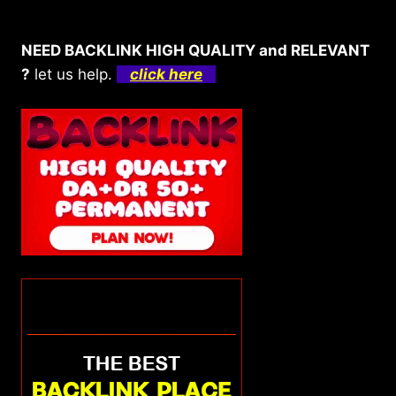
NEED BACKLINK HIGH QUALITY and RELEVANT
?
let us help.
click here