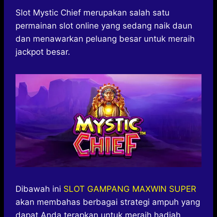
h
a
e
e
k
i
a
c
s
l
y
n
Slot Mystic Chief merupakan salah satu
t
e
s
e
p
e
permainan slot online yang sedang naik daun
s
b
e
g
e
dan menawarkan peluang besar untuk meraih
A
o
n
r
jackpot besar.
p
o
g
a
p
k
e
m
r
Dibawah ini
SLOT GAMPANG MAXWIN SUPER
akan membahas berbagai strategi ampuh yang
dapat Anda terapkan untuk meraih hadiah