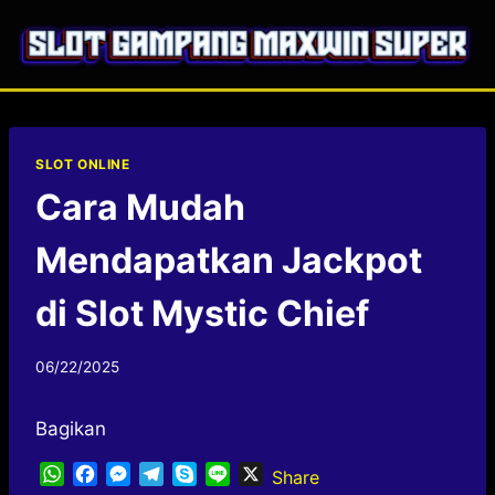
Skip
to
content
SLOT ONLINE
Cara Mudah
Mendapatkan Jackpot
di Slot Mystic Chief
By
06/22/2025
admin365
Bagikan
W
F
M
T
S
L
X
Share