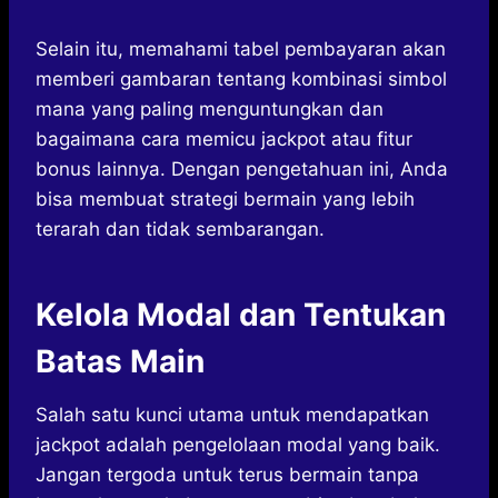
Selain itu, memahami tabel pembayaran akan
memberi gambaran tentang kombinasi simbol
mana yang paling menguntungkan dan
bagaimana cara memicu jackpot atau fitur
bonus lainnya. Dengan pengetahuan ini, Anda
bisa membuat strategi bermain yang lebih
terarah dan tidak sembarangan.
Kelola Modal dan Tentukan
Batas Main
Salah satu kunci utama untuk mendapatkan
jackpot adalah pengelolaan modal yang baik.
Jangan tergoda untuk terus bermain tanpa