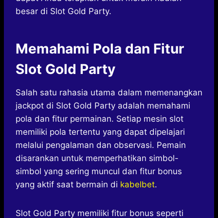
besar di Slot Gold Party.
Memahami Pola dan Fitur
Slot Gold Party
Salah satu rahasia utama dalam memenangkan
jackpot di Slot Gold Party adalah memahami
pola dan fitur permainan. Setiap mesin slot
memiliki pola tertentu yang dapat dipelajari
melalui pengalaman dan observasi. Pemain
disarankan untuk memperhatikan simbol-
simbol yang sering muncul dan fitur bonus
yang aktif saat bermain di
kabelbet
.
Slot Gold Party memiliki fitur bonus seperti