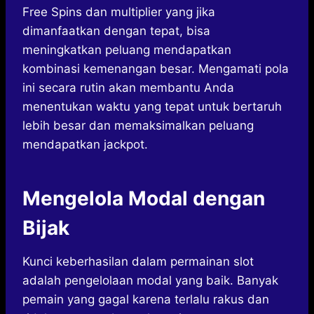
Free Spins dan multiplier yang jika
dimanfaatkan dengan tepat, bisa
meningkatkan peluang mendapatkan
kombinasi kemenangan besar. Mengamati pola
ini secara rutin akan membantu Anda
menentukan waktu yang tepat untuk bertaruh
lebih besar dan memaksimalkan peluang
mendapatkan jackpot.
Mengelola Modal dengan
Bijak
Kunci keberhasilan dalam permainan slot
adalah pengelolaan modal yang baik. Banyak
pemain yang gagal karena terlalu rakus dan