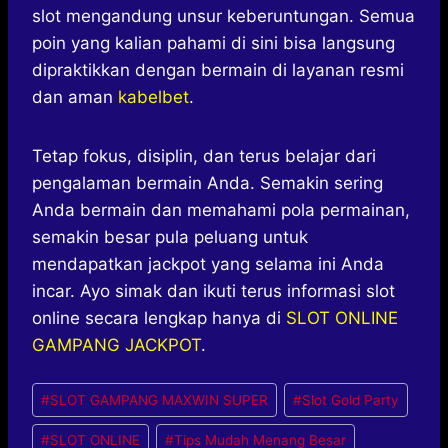
slot mengandung unsur keberuntungan. Semua
poin yang kalian pahami di sini bisa langsung
dipraktikkan dengan bermain di layanan resmi
dan aman
kabelbet
.
Tetap fokus, disiplin, dan terus belajar dari
pengalaman bermain Anda. Semakin sering
Anda bermain dan memahami pola permainan,
semakin besar pula peluang untuk
mendapatkan jackpot yang selama ini Anda
incar. Ayo simak dan ikuti terus informasi slot
online secara lengkap hanya di
SLOT ONLINE
GAMPANG JACKPOT
.
Post
#
SLOT GAMPANG MAXWIN SUPER
#
Slot Gold Party
Tags:
#
SLOT ONLINE
#
Tips Mudah Menang Besar