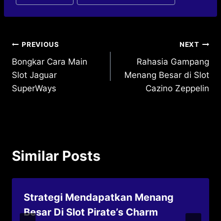
Post
PREVIOUS
NEXT
Bongkar Cara Main
Rahasia Gampang
navigation
Slot Jaguar
Menang Besar di Slot
SuperWays
Cazino Zeppelin
Similar Posts
Strategi Mendapatkan Menang
Besar Di Slot Pirate’s Charm