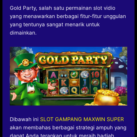
h
a
e
e
k
i
a
c
s
l
y
n
Gold Party, salah satu permainan slot vidio
t
e
s
e
p
e
yang menawarkan berbagai fitur-fitur unggulan
s
b
e
g
e
yang tentunya sangat menarik untuk
A
o
n
r
dimainkan.
p
o
g
a
p
k
e
m
r
Dibawah ini
SLOT GAMPANG MAXWIN SUPER
akan membahas berbagai strategi ampuh yang
dapat Anda terapkan untuk meraih hadiah