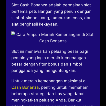
Slot Cash Bonanza adalah permainan slot
bertema petualangan yang penuh dengan
simbol-simbol uang, tumpukan emas, dan
alat penghasil kekayaan.
Slot ini menawarkan peluang besar bagi
pemain yang ingin meraih kemenangan
besar dengan fitur bonus dan simbol
pengganda yang menguntungkan.
Untuk meraih kemenangan maksimal di
Cash Bonanza
, penting untuk memahami
beberapa strategi dan tips yang dapat
meningkatkan peluang Anda. Berikut