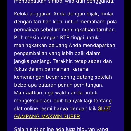
mendapatkan simbol wild dan pengganda.
Kelola anggaran Anda dengan bijak, mulai
dengan taruhan kecil untuk memahami pola
permainan sebelum meningkatkan taruhan.
Pilih mesin dengan RTP tinggi untuk
meningkatkan peluang Anda mendapatkan
pengembalian yang lebih baik dalam
jangka panjang. Terakhir, tetap sabar dan
fokus dalam permainan, karena
kemenangan besar sering datang setelah
beberapa putaran penuh perhitungan.
Manfaatkan juga waktu anda untuk
mengeksplorasi lebih banyak lagi tentang
slot online resmi hanya dengan klik
SLOT
GAMPANG MAXWIN SUPER
.
Selain slot online ada juga hiburan yang