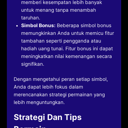
memberi kesempatan lebih banyak
untuk menang tanpa menambah
taruhan.
Simbol Bonus:
Beberapa simbol bonus
memungkinkan Anda untuk memicu fitur
tambahan seperti pengganda atau
hadiah uang tunai. Fitur bonus ini dapat
meningkatkan nilai kemenangan secara
signifikan.
Dengan mengetahui peran setiap simbol,
Anda dapat lebih fokus dalam
merencanakan strategi permainan yang
lebih menguntungkan.
Strategi Dan Tips