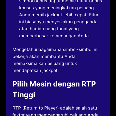
simbol bonus dapat memicu fitur bonus
khusus yang meningkatkan peluang
Anda meraih jackpot lebih cepat. Fitur
ini biasanya menyertakan pengganda
atau hadiah uang tunai yang
memperbesar kemenangan Anda.
Mengetahui bagaimana simbol-simbol ini
bekerja akan membantu Anda
memaksimalkan peluang untuk
mendapatkan jackpot.
Pilih Mesin dengan RTP
Tinggi
RTP (Return to Player) adalah salah satu
faktor yang mempengaruhi peluang Anda