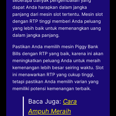
seberapa banyak pengembalian yang
dapat Anda harapkan dalam jangka
panjang dari mesin slot tertentu. Mesin slot
dengan RTP tinggi memberi Anda peluang
yang lebih baik untuk memenangkan uang
dalam jangka panjang.
Pastikan Anda memilih mesin Piggy Bank
Bills dengan RTP yang baik, karena ini akan
meningkatkan peluang Anda untuk meraih
kemenangan lebih besar seiring waktu. Slot
ini menawarkan RTP yang cukup tinggi,
tetapi pastikan Anda memilih varian yang
memiliki potensi kemenangan terbaik.
Baca Juga:
Cara
Ampuh Meraih