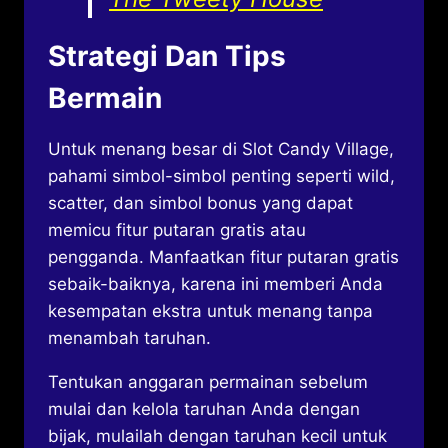
Strategi Dan Tips
Bermain
Untuk menang besar di Slot Candy Village,
pahami simbol-simbol penting seperti wild,
scatter, dan simbol bonus yang dapat
memicu fitur putaran gratis atau
pengganda. Manfaatkan fitur putaran gratis
sebaik-baiknya, karena ini memberi Anda
kesempatan ekstra untuk menang tanpa
menambah taruhan.
Tentukan anggaran permainan sebelum
mulai dan kelola taruhan Anda dengan
bijak, mulailah dengan taruhan kecil untuk