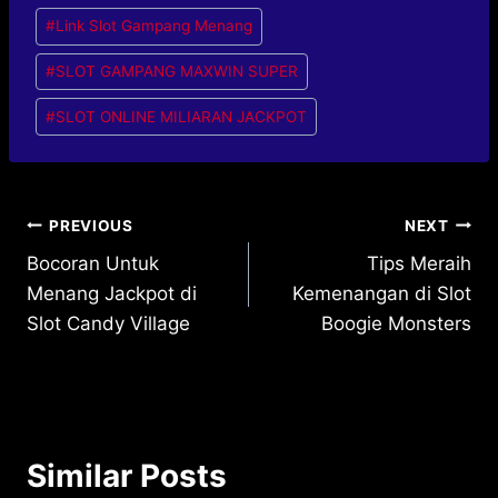
#
Link Slot Gampang Menang
#
SLOT GAMPANG MAXWIN SUPER
#
SLOT ONLINE MILIARAN JACKPOT
Post
PREVIOUS
NEXT
Bocoran Untuk
Tips Meraih
navigation
Menang Jackpot di
Kemenangan di Slot
Slot Candy Village
Boogie Monsters
Similar Posts