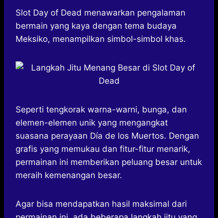
h
a
e
e
k
i
a
c
s
l
y
n
Slot Day of Dead menawarkan pengalaman
t
e
s
e
p
e
bermain yang kaya dengan tema budaya
s
b
e
g
e
Meksiko, menampilkan simbol-simbol khas.
A
o
n
r
p
o
g
a
p
k
e
m
r
Seperti tengkorak warna-warni, bunga, dan
elemen-elemen unik yang mengangkat
suasana perayaan Día de los Muertos. Dengan
grafis yang memukau dan fitur-fitur menarik,
permainan ini memberikan peluang besar untuk
meraih kemenangan besar.
Agar bisa mendapatkan hasil maksimal dari
permainan ini, ada beberapa langkah jitu yang