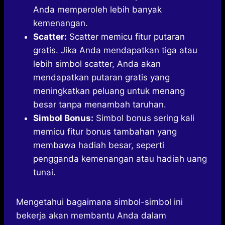
Anda memperoleh lebih banyak
kemenangan.
Scatter:
Scatter memicu fitur putaran
gratis. Jika Anda mendapatkan tiga atau
lebih simbol scatter, Anda akan
mendapatkan putaran gratis yang
meningkatkan peluang untuk menang
besar tanpa menambah taruhan.
Simbol Bonus:
Simbol bonus sering kali
memicu fitur bonus tambahan yang
membawa hadiah besar, seperti
pengganda kemenangan atau hadiah uang
tunai.
Mengetahui bagaimana simbol-simbol ini
bekerja akan membantu Anda dalam