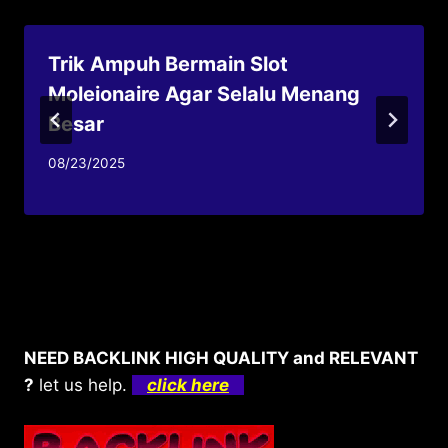
Trik Ampuh Bermain Slot
Moleionaire Agar Selalu Menang
Besar
08/23/2025
NEED BACKLINK HIGH QUALITY and RELEVANT
?
let us help.
click here