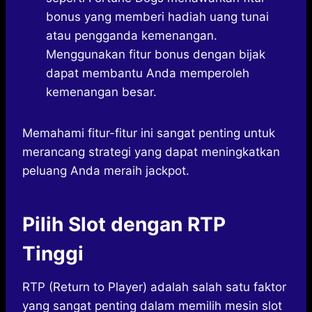
bonus yang memberi hadiah uang tunai
atau pengganda kemenangan.
Menggunakan fitur bonus dengan bijak
dapat membantu Anda memperoleh
kemenangan besar.
Memahami fitur-fitur ini sangat penting untuk
merancang strategi yang dapat meningkatkan
peluang Anda meraih jackpot.
Pilih Slot dengan RTP
Tinggi
RTP (Return to Player) adalah salah satu faktor
yang sangat penting dalam memilih mesin slot