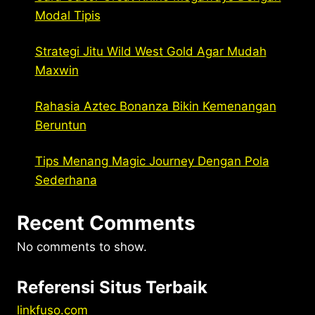
Modal Tipis
Strategi Jitu Wild West Gold Agar Mudah
Maxwin
Rahasia Aztec Bonanza Bikin Kemenangan
Beruntun
Tips Menang Magic Journey Dengan Pola
Sederhana
Recent Comments
No comments to show.
Referensi Situs Terbaik
linkfuso.com