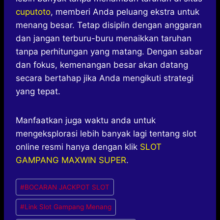
cuputoto
, memberi Anda peluang ekstra untuk
menang besar. Tetap disiplin dengan anggaran
dan jangan terburu-buru menaikkan taruhan
tanpa perhitungan yang matang. Dengan sabar
dan fokus, kemenangan besar akan datang
secara bertahap jika Anda mengikuti strategi
yang tepat.
Manfaatkan juga waktu anda untuk
mengeksplorasi lebih banyak lagi tentang slot
online resmi hanya dengan klik
SLOT
GAMPANG MAXWIN SUPER
.
Post
#
BOCARAN JACKPOT SLOT
Tags:
#
Link Slot Gampang Menang