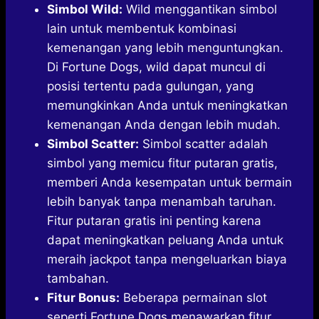
Simbol Wild:
Wild menggantikan simbol
lain untuk membentuk kombinasi
kemenangan yang lebih menguntungkan.
Di Fortune Dogs, wild dapat muncul di
posisi tertentu pada gulungan, yang
memungkinkan Anda untuk meningkatkan
kemenangan Anda dengan lebih mudah.
Simbol Scatter:
Simbol scatter adalah
simbol yang memicu fitur putaran gratis,
memberi Anda kesempatan untuk bermain
lebih banyak tanpa menambah taruhan.
Fitur putaran gratis ini penting karena
dapat meningkatkan peluang Anda untuk
meraih jackpot tanpa mengeluarkan biaya
tambahan.
Fitur Bonus:
Beberapa permainan slot
seperti Fortune Dogs menawarkan fitur