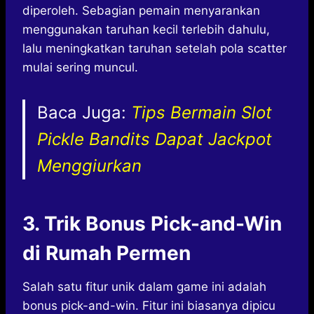
diperoleh. Sebagian pemain menyarankan
menggunakan taruhan kecil terlebih dahulu,
lalu meningkatkan taruhan setelah pola scatter
mulai sering muncul.
Baca Juga:
Tips Bermain Slot
Pickle Bandits Dapat Jackpot
Menggiurkan
3. Trik Bonus Pick-and-Win
di Rumah Permen
Salah satu fitur unik dalam game ini adalah
bonus pick-and-win. Fitur ini biasanya dipicu