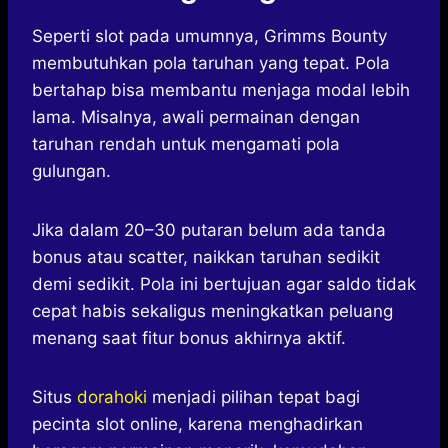
Seperti slot pada umumnya, Grimms Bounty
membutuhkan pola taruhan yang tepat. Pola
bertahap bisa membantu menjaga modal lebih
lama. Misalnya, awali permainan dengan
taruhan rendah untuk mengamati pola
gulungan.
Jika dalam 20–30 putaran belum ada tanda
bonus atau scatter, naikkan taruhan sedikit
demi sedikit. Pola ini bertujuan agar saldo tidak
cepat habis sekaligus meningkatkan peluang
menang saat fitur bonus akhirnya aktif.
Situs
dorahoki
menjadi pilihan tepat bagi
pecinta slot online, karena menghadirkan