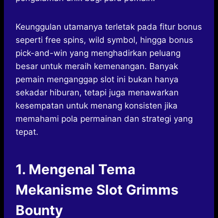
Keunggulan utamanya terletak pada fitur bonus
seperti free spins, wild symbol, hingga bonus
pick-and-win yang menghadirkan peluang
besar untuk meraih kemenangan. Banyak
pemain menganggap slot ini bukan hanya
sekadar hiburan, tetapi juga menawarkan
kesempatan untuk menang konsisten jika
memahami pola permainan dan strategi yang
tepat.
1. Mengenal Tema
Mekanisme Slot Grimms
Bounty