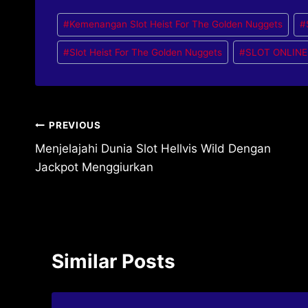
Post
#
Kemenangan Slot Heist For The Golden Nuggets
#
Tags:
#
Slot Heist For The Golden Nuggets
#
SLOT ONLINE
Post
PREVIOUS
Menjelajahi Dunia Slot Hellvis Wild Dengan
navigation
Jackpot Menggiurkan
Similar Posts