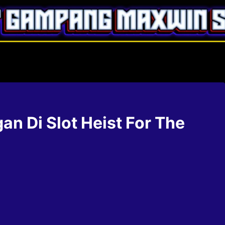
n Di Slot Heist For The