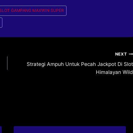
SLOT GAMPANG MAXWIN SUPER
NEXT
Strategi Ampuh Untuk Pecah Jackpot Di Slot
Himalayan Wild