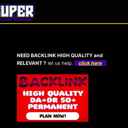
NEED BACKLINK HIGH QUALITY and
RELEVANT ?
let us help.
click here