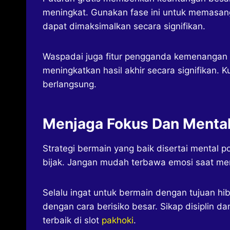
meningkat. Gunakan fase ini untuk memasan
dapat dimaksimalkan secara signifikan.
Waspadai juga fitur pengganda kemenangan y
meningkatkan hasil akhir secara signifikan. K
berlangsung.
Menjaga Fokus Dan Mental 
Strategi bermain yang baik disertai mental p
bijak. Jangan mudah terbawa emosi saat me
Selalu ingat untuk bermain dengan tujuan h
dengan cara berisiko besar. Sikap disiplin
terbaik di slot
pakhoki
.