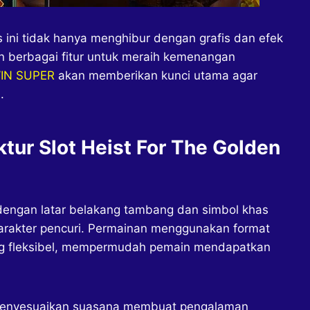
 ini tidak hanya menghibur dengan grafis dan efek
n berbagai fitur untuk meraih kemenangan
IN SUPER
akan memberikan kunci utama agar
.
ur Slot Heist For The Golden
engan latar belakang tambang dan simbol khas
 karakter pencuri. Permainan menggunakan format
ng fleksibel, mempermudah pemain mendapatkan
g menyesuaikan suasana membuat pengalaman