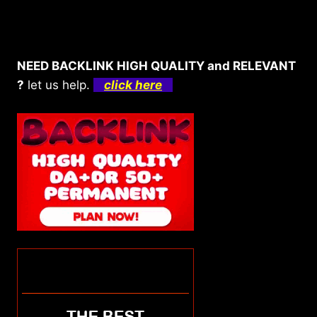
NEED BACKLINK HIGH QUALITY and RELEVANT
?
let us help.
click here