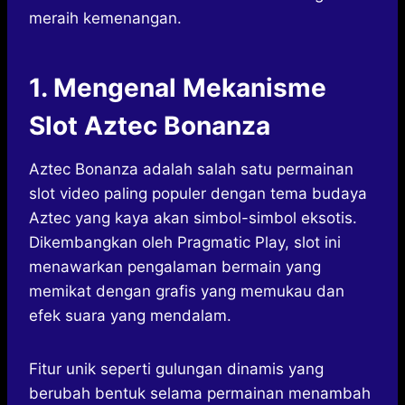
meraih kemenangan.
1. Mengenal Mekanisme
Slot Aztec Bonanza
Aztec Bonanza adalah salah satu permainan
slot video paling populer dengan tema budaya
Aztec yang kaya akan simbol-simbol eksotis.
Dikembangkan oleh Pragmatic Play, slot ini
menawarkan pengalaman bermain yang
memikat dengan grafis yang memukau dan
efek suara yang mendalam.
Fitur unik seperti gulungan dinamis yang
berubah bentuk selama permainan menambah