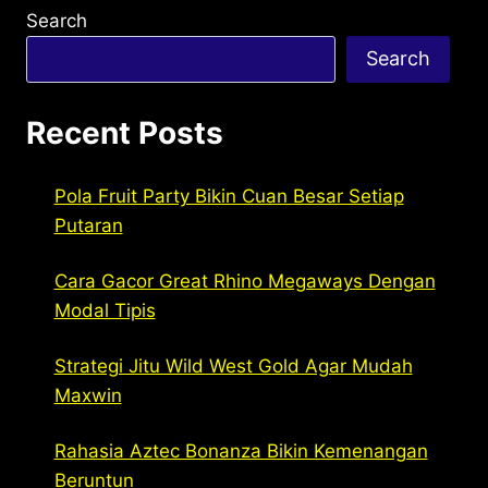
Search
Search
Recent Posts
Pola Fruit Party Bikin Cuan Besar Setiap
Putaran
Cara Gacor Great Rhino Megaways Dengan
Modal Tipis
Strategi Jitu Wild West Gold Agar Mudah
Maxwin
Rahasia Aztec Bonanza Bikin Kemenangan
Beruntun