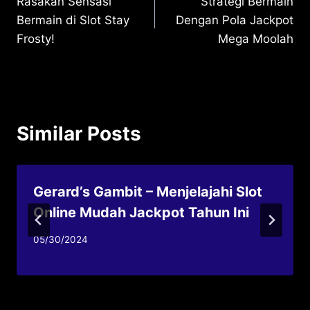
Rasakan Sensasi
Strategi Bermain
navigation
Bermain di Slot Stay
Dengan Pola Jackpot
Frosty!
Mega Moolah
Similar Posts
Gerard’s Gambit – Menjelajahi Slot
Online Mudah Jackpot Tahun Ini
05/30/2024