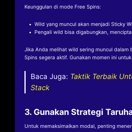
Keunggulan di mode Free Spins:
Wild yang muncul akan menjadi Sticky Wil
Pengali wild bisa digabungkan, mencipta
Jika Anda melihat wild sering muncul dalam 
Spins segera aktif. Gunakan momen ini untuk
Baca Juga:
Taktik Terbaik Un
Stack
3. Gunakan Strategi Taruh
Untuk memaksimalkan modal, penting menera