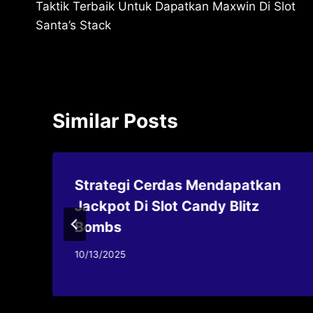
Taktik Terbaik Untuk Dapatkan Maxwin Di Slot
navigation
Santa’s Stack
Similar Posts
Strategi Cerdas Mendapatkan
Jackpot Di Slot Candy Blitz
Bombs
10/13/2025