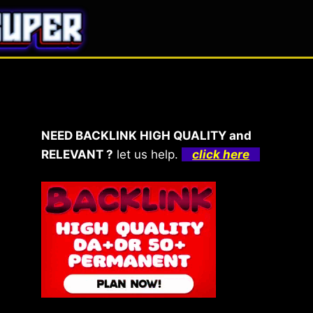
NEED BACKLINK HIGH QUALITY and
RELEVANT ?
let us help.
click here