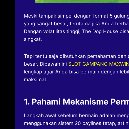
Meski tampak simpel dengan format 5 gulungan
yang sangat besar, terutama jika Anda berha
Dengan volatilitas tinggi, The Dog House 
singkat.
Tapi tentu saja dibutuhkan pemahaman dan s
besar. Dibawah ini
SLOT GAMPANG MAXWIN
lengkap agar Anda bisa bermain dengan leb
maksimal.
1. Pahami Mekanisme Perm
Langkah awal sebelum bermain adalah mengen
menggunakan sistem 20 paylines tetap, artin