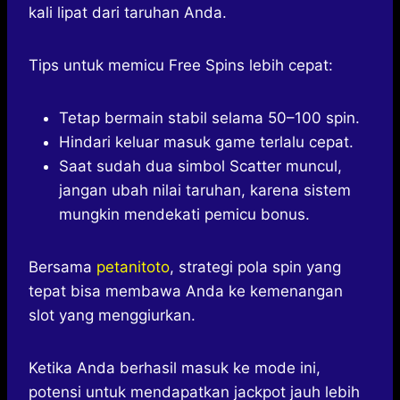
kali lipat dari taruhan Anda.
Tips untuk memicu Free Spins lebih cepat:
Tetap bermain stabil selama 50–100 spin.
Hindari keluar masuk game terlalu cepat.
Saat sudah dua simbol Scatter muncul,
jangan ubah nilai taruhan, karena sistem
mungkin mendekati pemicu bonus.
Bersama
petanitoto
, strategi pola spin yang
tepat bisa membawa Anda ke kemenangan
slot yang menggiurkan.
Ketika Anda berhasil masuk ke mode ini,
potensi untuk mendapatkan jackpot jauh lebih