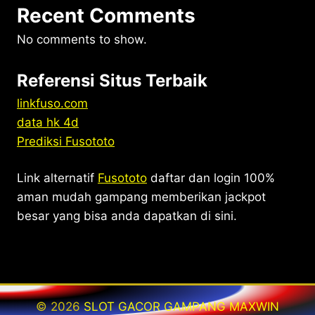
Recent Comments
No comments to show.
Referensi Situs Terbaik
linkfuso.com
data hk 4d
Prediksi Fusototo
Link alternatif
Fusototo
daftar dan login 100%
aman mudah gampang memberikan jackpot
besar yang bisa anda dapatkan di sini.
© 2026
SLOT GACOR GAMPANG MAXWIN