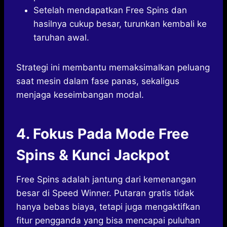
Setelah mendapatkan Free Spins dan
hasilnya cukup besar, turunkan kembali ke
taruhan awal.
Strategi ini membantu memaksimalkan peluang
saat mesin dalam fase panas, sekaligus
menjaga keseimbangan modal.
4. Fokus Pada Mode Free
Spins & Kunci Jackpot
Free Spins adalah jantung dari kemenangan
besar di Speed Winner. Putaran gratis tidak
hanya bebas biaya, tetapi juga mengaktifkan
fitur pengganda yang bisa mencapai puluhan