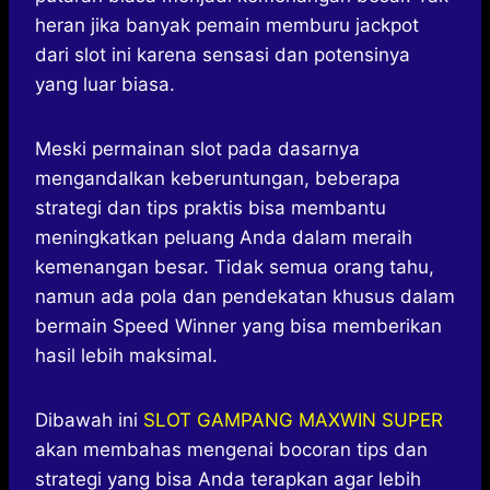
heran jika banyak pemain memburu jackpot
dari slot ini karena sensasi dan potensinya
yang luar biasa.
Meski permainan slot pada dasarnya
mengandalkan keberuntungan, beberapa
strategi dan tips praktis bisa membantu
meningkatkan peluang Anda dalam meraih
kemenangan besar. Tidak semua orang tahu,
namun ada pola dan pendekatan khusus dalam
bermain Speed Winner yang bisa memberikan
hasil lebih maksimal.
Dibawah ini
SLOT GAMPANG MAXWIN SUPER
akan membahas mengenai bocoran tips dan
strategi yang bisa Anda terapkan agar lebih