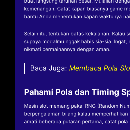
buat langsung taruhan besar. Mulailah denga
kemenangan. Catat kapan biasanya game me
bantu Anda menentukan kapan waktunya nai
Selain itu, tentukan batas kekalahan. Kalau 
supaya modalmu nggak habis sia-sia. Ingat, 
nikmati permainannya dengan aman.
Baca Juga:
Membaca Pola Slo
Pahami Pola dan Timing S
Mesin slot memang pakai RNG (Random Numb
berpengalaman bilang kalau memperhatikan 
amati beberapa putaran pertama, catat pola 