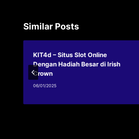
Similar Posts
KIT4d – Situs Slot Online
Dengan Hadiah Besar di Irish
Crown
06/01/2025