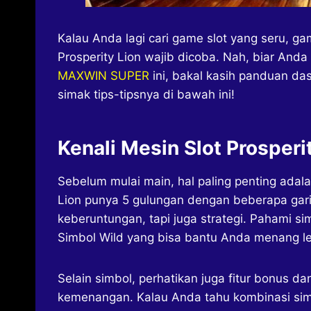
Kalau Anda lagi cari game slot yang seru, g
Prosperity Lion wajib dicoba. Nah, biar Anda
MAXWIN SUPER
ini, bakal kasih panduan das
simak tips-tipsnya di bawah ini!
Kenali Mesin Slot Prosperi
Sebelum mulai main, hal paling penting adala
Lion punya 5 gulungan dengan beberapa gari
keberuntungan, tapi juga strategi. Pahami si
Simbol Wild yang bisa bantu Anda menang le
Selain simbol, perhatikan juga fitur bonus da
kemenangan. Kalau Anda tahu kombinasi si