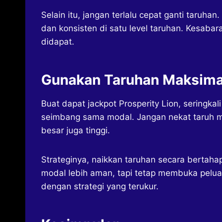
Selain itu, jangan terlalu cepat ganti taru
dan konsisten di satu level taruhan. Kesabar
didapat.
Gunakan Taruhan Maksimal
Buat dapat jackpot Prosperity Lion, seringkali
seimbang sama modal. Jangan nekat taruh mak
besar juga tinggi.
Strateginya, naikkan taruhan secara bertahap
modal lebih aman, tapi tetap membuka peluang 
dengan strategi yang terukur.