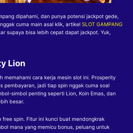
ampang dipahami, dan punya potensi jackpot gede,
 nggak cuma main asal klik, artikel
SLOT GAMPANG
ar supaya bisa lebih cepat dapat jackpot. Yuk,
ty Lion
h memahami cara kerja mesin slot ini. Prosperity
s pembayaran, jadi tiap spin nggak cuma soal
mbol-simbol penting seperti Lion, Koin Emas, dan
bih besar.
n free spin. Fitur ini kunci buat mendongkrak
mbol mana yang memicu bonus, peluang untuk