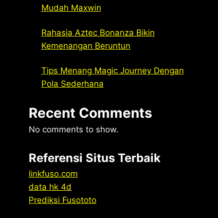
Mudah Maxwin
Rahasia Aztec Bonanza Bikin
Kemenangan Beruntun
Tips Menang Magic Journey Dengan
Pola Sederhana
Recent Comments
No comments to show.
Referensi Situs Terbaik
linkfuso.com
data hk 4d
Prediksi Fusototo