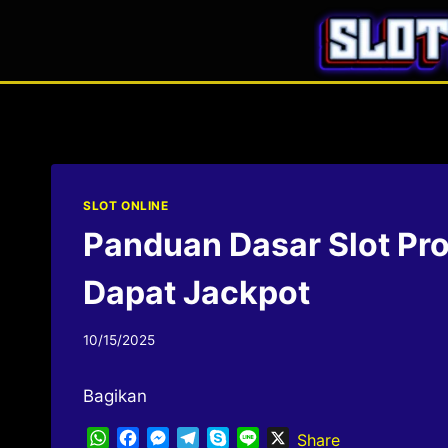
Skip
to
content
SLOT ONLINE
Panduan Dasar Slot Pro
Dapat Jackpot
By
10/15/2025
admin365
Bagikan
W
F
M
T
S
L
X
Share