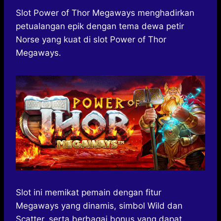
h
a
e
e
k
i
a
c
s
l
y
n
Slot Power of Thor Megaways menghadirkan
t
e
s
e
p
e
petualangan epik dengan tema dewa petir
s
b
e
g
e
Norse yang kuat di slot Power of Thor
A
o
n
r
Megaways.
p
o
g
a
p
k
e
m
r
Slot ini memikat pemain dengan fitur
Megaways yang dinamis, simbol Wild dan
Scatter, serta berbagai bonus yang dapat