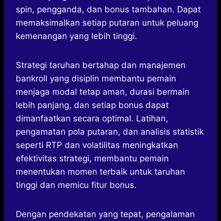
spin, pengganda, dan bonus tambahan. Dapat
memaksimalkan setiap putaran untuk peluang
kemenangan yang lebih tinggi.
Strategi taruhan bertahap dan manajemen
bankroll yang disiplin membantu pemain
menjaga modal tetap aman, durasi bermain
lebih panjang, dan setiap bonus dapat
dimanfaatkan secara optimal. Latihan,
pengamatan pola putaran, dan analisis statistik
seperti RTP dan volatilitas meningkatkan
efektivitas strategi, membantu pemain
menentukan momen terbaik untuk taruhan
tinggi dan memicu fitur bonus.
Dengan pendekatan yang tepat, pengalaman