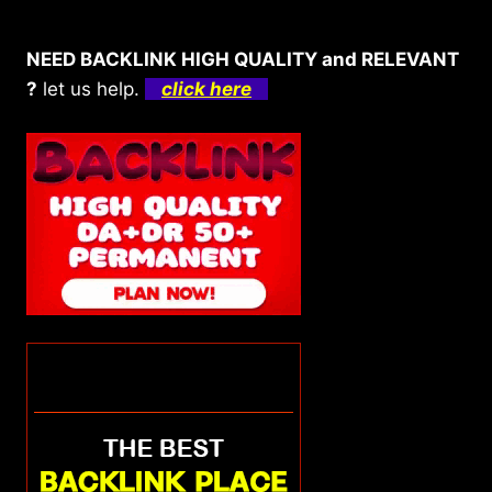
NEED BACKLINK HIGH QUALITY and RELEVANT
?
let us help.
click here