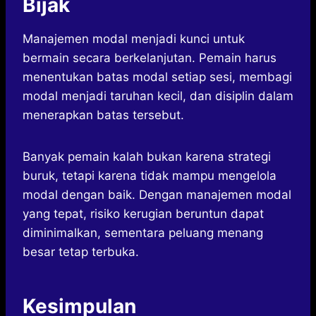
Bijak
Manajemen modal menjadi kunci untuk
bermain secara berkelanjutan. Pemain harus
menentukan batas modal setiap sesi, membagi
modal menjadi taruhan kecil, dan disiplin dalam
menerapkan batas tersebut.
Banyak pemain kalah bukan karena strategi
buruk, tetapi karena tidak mampu mengelola
modal dengan baik. Dengan manajemen modal
yang tepat, risiko kerugian beruntun dapat
diminimalkan, sementara peluang menang
besar tetap terbuka.
Kesimpulan