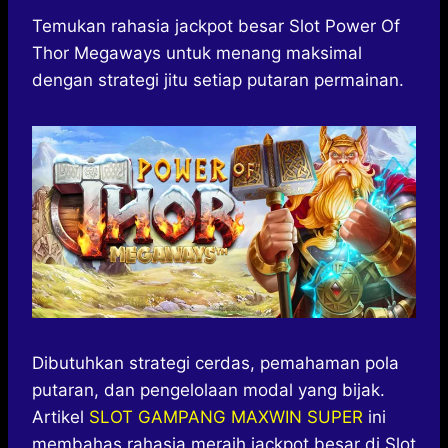
h
a
e
e
k
i
a
c
s
l
y
n
Temukan rahasia jackpot besar Slot Power Of
t
e
s
e
p
e
Thor Megaways untuk menang maksimal
s
b
e
g
e
dengan strategi jitu setiap putaran permainan.
A
o
n
r
p
o
g
a
p
k
e
m
r
Dibutuhkan strategi cerdas, pemahaman pola
putaran, dan pengelolaan modal yang bijak.
Artikel
SLOT GAMPANG MAXWIN SUPER
ini
membahas rahasia meraih jackpot besar di Slot