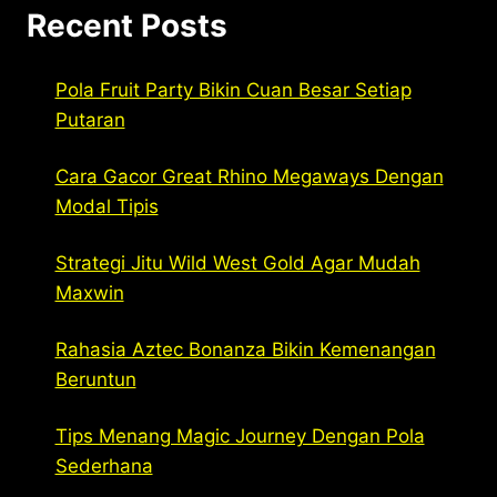
Recent Posts
Pola Fruit Party Bikin Cuan Besar Setiap
Putaran
Cara Gacor Great Rhino Megaways Dengan
Modal Tipis
Strategi Jitu Wild West Gold Agar Mudah
Maxwin
Rahasia Aztec Bonanza Bikin Kemenangan
Beruntun
Tips Menang Magic Journey Dengan Pola
Sederhana