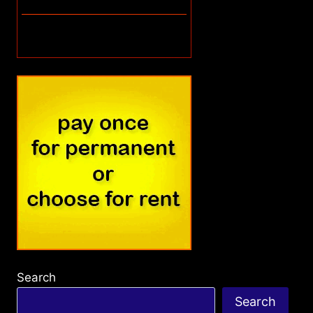
Search
Search