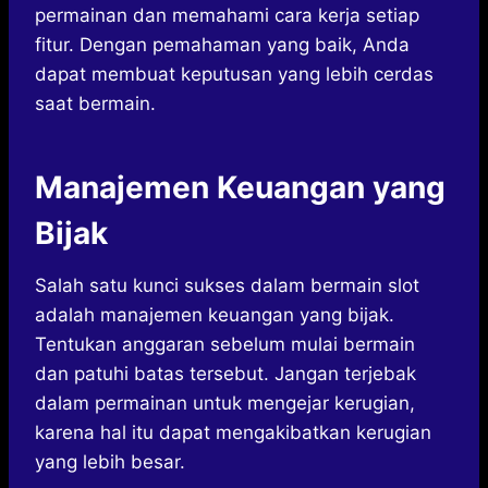
permainan dan memahami cara kerja setiap
fitur. Dengan pemahaman yang baik, Anda
dapat membuat keputusan yang lebih cerdas
saat bermain.
Manajemen Keuangan yang
Bijak
Salah satu kunci sukses dalam bermain slot
adalah manajemen keuangan yang bijak.
Tentukan anggaran sebelum mulai bermain
dan patuhi batas tersebut. Jangan terjebak
dalam permainan untuk mengejar kerugian,
karena hal itu dapat mengakibatkan kerugian
yang lebih besar.