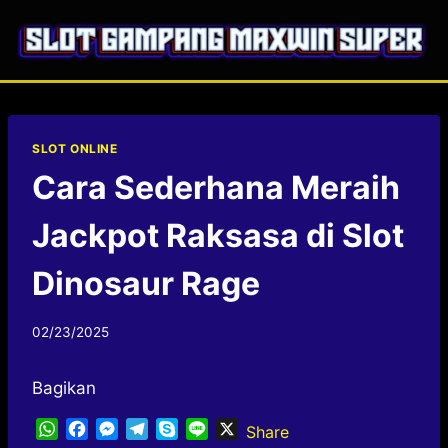
Skip
to
content
SLOT ONLINE
Cara Sederhana Meraih
Jackpot Raksasa di Slot
Dinosaur Rage
By
02/23/2025
admin365
Bagikan
W
F
M
T
S
L
X
Share