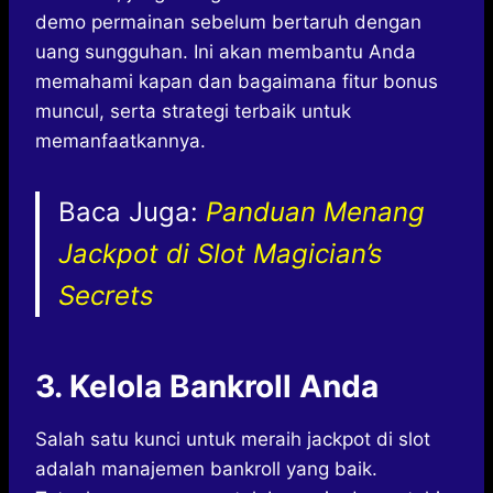
demo permainan sebelum bertaruh dengan
uang sungguhan. Ini akan membantu Anda
memahami kapan dan bagaimana fitur bonus
muncul, serta strategi terbaik untuk
memanfaatkannya.
Baca Juga:
Panduan Menang
Jackpot di Slot Magician’s
Secrets
3. Kelola Bankroll Anda
Salah satu kunci untuk meraih jackpot di slot
adalah manajemen bankroll yang baik.