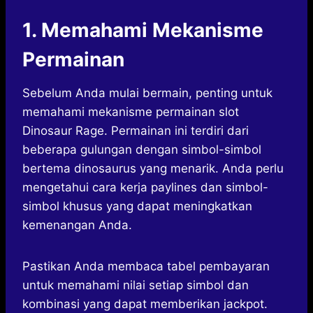
1. Memahami Mekanisme
Permainan
Sebelum Anda mulai bermain, penting untuk
memahami mekanisme permainan slot
Dinosaur Rage. Permainan ini terdiri dari
beberapa gulungan dengan simbol-simbol
bertema dinosaurus yang menarik. Anda perlu
mengetahui cara kerja paylines dan simbol-
simbol khusus yang dapat meningkatkan
kemenangan Anda.
Pastikan Anda membaca tabel pembayaran
untuk memahami nilai setiap simbol dan
kombinasi yang dapat memberikan jackpot.