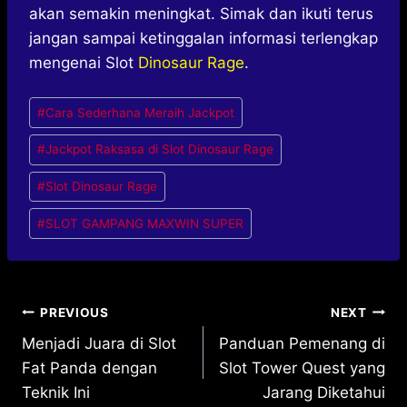
akan semakin meningkat. Simak dan ikuti terus
jangan sampai ketinggalan informasi terlengkap
mengenai Slot
Dinosaur Rage
.
Post
#
Cara Sederhana Meraih Jackpot
Tags:
#
Jackpot Raksasa di Slot Dinosaur Rage
#
Slot Dinosaur Rage
#
SLOT GAMPANG MAXWIN SUPER
Post
PREVIOUS
NEXT
Menjadi Juara di Slot
Panduan Pemenang di
navigation
Fat Panda dengan
Slot Tower Quest yang
Teknik Ini
Jarang Diketahui