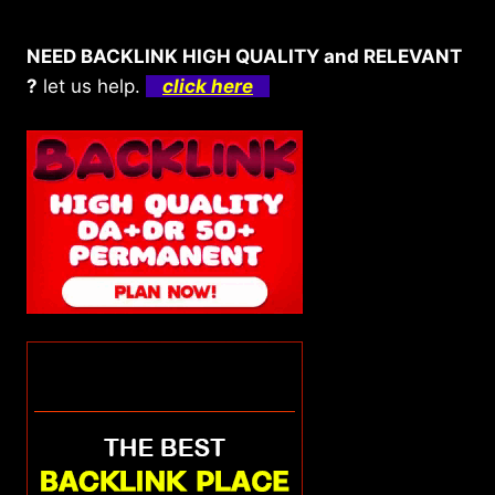
NEED BACKLINK HIGH QUALITY and RELEVANT
?
let us help.
click here