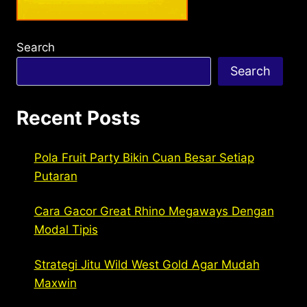
Search
Search
Recent Posts
Pola Fruit Party Bikin Cuan Besar Setiap
Putaran
Cara Gacor Great Rhino Megaways Dengan
Modal Tipis
Strategi Jitu Wild West Gold Agar Mudah
Maxwin