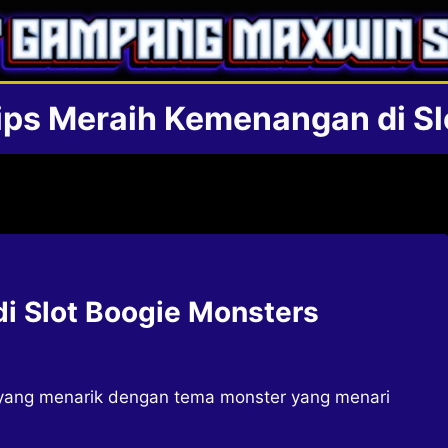
ips Meraih Kemenangan di Sl
i Slot Boogie Monsters
 yang menarik dengan tema monster yang menari