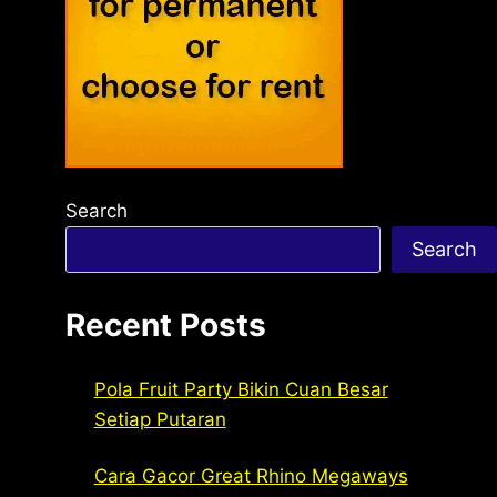
Search
Search
Recent Posts
Pola Fruit Party Bikin Cuan Besar
Setiap Putaran
Cara Gacor Great Rhino Megaways