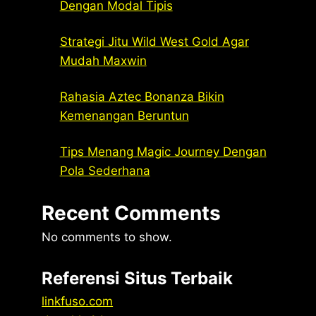
Dengan Modal Tipis
Strategi Jitu Wild West Gold Agar
Mudah Maxwin
Rahasia Aztec Bonanza Bikin
Kemenangan Beruntun
Tips Menang Magic Journey Dengan
Pola Sederhana
Recent Comments
No comments to show.
Referensi Situs Terbaik
linkfuso.com