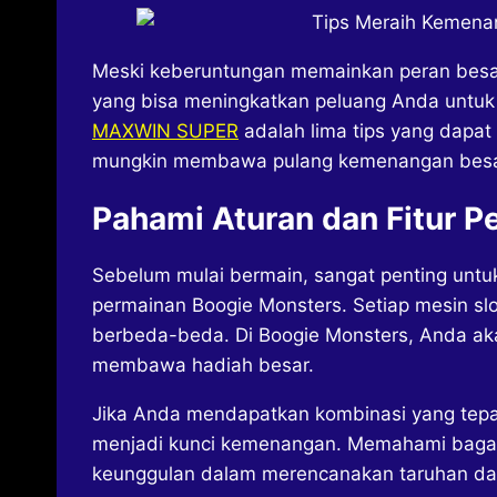
Meski keberuntungan memainkan peran besar
yang bisa meningkatkan peluang Anda untuk
MAXWIN SUPER
adalah lima tips yang dapa
mungkin membawa pulang kemenangan besa
Pahami Aturan dan Fitur P
Sebelum mulai bermain, sangat penting untu
permainan Boogie Monsters. Setiap mesin slot
berbeda-beda. Di Boogie Monsters, Anda a
membawa hadiah besar.
Jika Anda mendapatkan kombinasi yang tepat. 
menjadi kunci kemenangan. Memahami bagaim
keunggulan dalam merencanakan taruhan dan