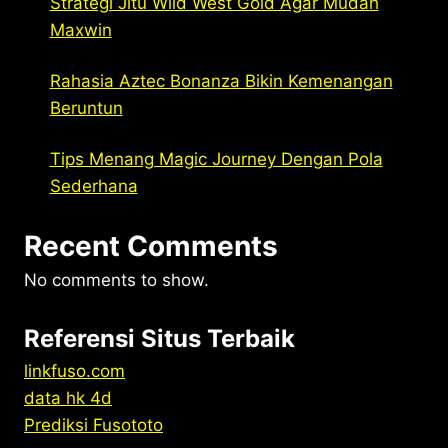
Strategi Jitu Wild West Gold Agar Mudah
Maxwin
Rahasia Aztec Bonanza Bikin Kemenangan
Beruntun
Tips Menang Magic Journey Dengan Pola
Sederhana
Recent Comments
No comments to show.
Referensi Situs Terbaik
linkfuso.com
data hk 4d
Prediksi Fusototo