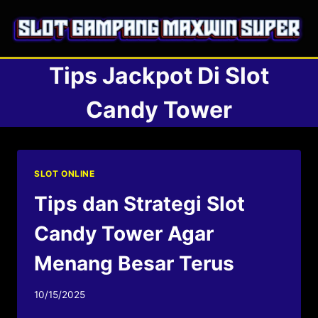
Skip
to
content
Tips Jackpot Di Slot
Candy Tower
SLOT ONLINE
Tips dan Strategi Slot
Candy Tower Agar
Menang Besar Terus
10/15/2025