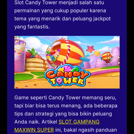
Slot Candy Tower menjadi salah satu
permainan yang cukup populer karena
tema yang menarik dan peluang jackpot
yang fantastis.
Game seperti Candy Tower memang seru,
tapi biar bisa terus menang, ada beberapa
tips dan strategi yang bisa bikin peluang
Anda naik. Artikel
SLOT GAMPANG
MAXWIN SUPER
ini, bakal ngasih panduan