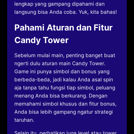
lengkap yang gampang dipahami dan
langsung bisa Anda coba. Yuk, kita bahas!
Pahami Aturan dan Fitur
Candy Tower
Sebelum mulai main, penting banget buat
ngerti dulu aturan main Candy Tower.
Game ini punya simbol dan bonus yang
berbeda-beda, jadi kalau Anda asal spin
aja tanpa tahu fungsi tiap simbol, peluang
menang Anda bisa berkurang. Dengan
memahami simbol khusus dan fitur bonus,
Anda bisa lebih gampang ngatur strategi
taruhan.
Selain itu, perhatikan juga level atau tower