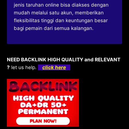
jenis taruhan online bisa diakses dengan
mudah melalui satu akun, memberikan
fleksibilitas tinggi dan keuntungan besar
bagi pemain dari semua kalangan.
NEED BACKLINK HIGH QUALITY and RELEVANT
?
let us help.
click here