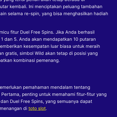
utar kembali. Ini menciptakan peluang tambahan
in selama re-spin, yang bisa menghasilkan hadiah
cu fitur Duel Free Spins. Jika Anda berhasil
l 1 dan 5. Anda akan mendapatkan 10 putaran
 memberikan kesempatan luar biasa untuk meraih
 gratis, simbol Wild akan tetap di posisi yang
atkan kombinasi pemenang.
 memerlukan pemahaman mendalam tentang
 Pertama, penting untuk memahami fitur-fitur yang
, dan Duel Free Spins, yang semuanya dapat
emenangan di
toto slot
.