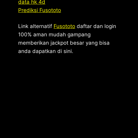
data hk 4d
Prediksi Fusototo
Link alternatif
Fusototo
daftar dan login
100% aman mudah gampang
memberikan jackpot besar yang bisa
anda dapatkan di sini.