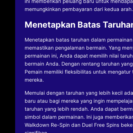
ini memberikan peluang baru untuk mendap
memungkinkan pembayaran dari kedua arah.
Menetapkan Batas Taruha
​Menetapkan batas taruhan dalam permainan s
memastikan pengalaman bermain. Yang meny
permainan ini, Anda dapat memilih nilai tar
bermain Anda. Dengan rentang taruhan yang b
Pemain memiliki fleksibilitas untuk mengatu
mereka.
Memulai dengan taruhan yang lebih kecil ada
baru atau bagi mereka yang ingin mempelaja
taruhan yang lebih rendah. Anda dapat berma
simbol dalam permainan. Ini juga memberi
Walkdown Re-Spin dan Duel Free Spins beker