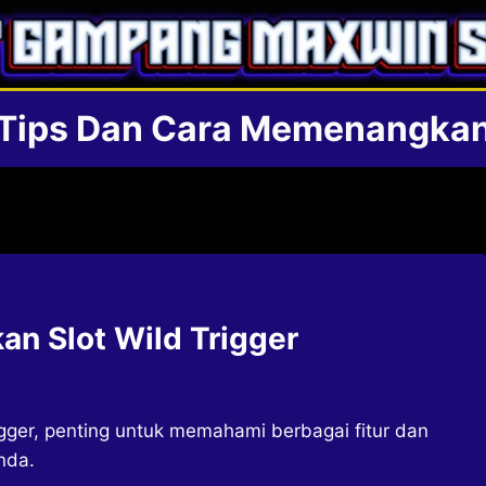
Tips Dan Cara Memenangka
n Slot Wild Trigger
ger, penting untuk memahami berbagai fitur dan
nda.