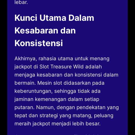
lebar.
Kunci Utama Dalam
Kesabaran dan
Konsistensi
Akhirnya, rahasia utama untuk menang
jackpot di Slot Treasure Wild adalah
menjaga kesabaran dan konsistensi dalam
bermain. Mesin slot didasarkan pada
keberuntungan, sehingga tidak ada
jaminan kemenangan dalam setiap
putaran. Namun, dengan pendekatan yang
tepat dan strategi yang matang, peluang
meraih jackpot menjadi lebih besar.