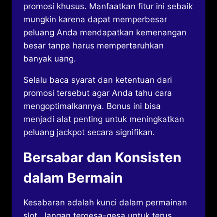
promosi khusus. Manfaatkan fitur ini sebaik
mungkin karena dapat memperbesar
peluang Anda mendapatkan kemenangan
besar tanpa harus mempertaruhkan
banyak uang.
Selalu baca syarat dan ketentuan dari
promosi tersebut agar Anda tahu cara
mengoptimalkannya. Bonus ini bisa
menjadi alat penting untuk meningkatkan
peluang jackpot secara signifikan.
Bersabar dan Konsisten
dalam Bermain
Kesabaran adalah kunci dalam permainan
slot. Jangan tergesa-gesa untuk terus