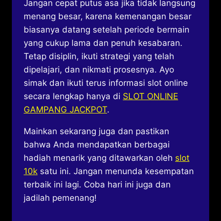
Jangan cepat putus asa jika tidak langsung
menang besar, karena kemenangan besar
biasanya datang setelah periode bermain
yang cukup lama dan penuh kesabaran.
Tetap disiplin, ikuti strategi yang telah
dipelajari, dan nikmati prosesnya. Ayo
simak dan ikuti terus informasi slot online
secara lengkap hanya di
SLOT ONLINE
GAMPANG JACKPOT
.
Mainkan sekarang juga dan pastikan
bahwa Anda mendapatkan berbagai
hadiah menarik yang ditawarkan oleh
slot
10k
satu ini. Jangan menunda kesempatan
terbaik ini lagi. Coba hari ini juga dan
jadilah pemenang!