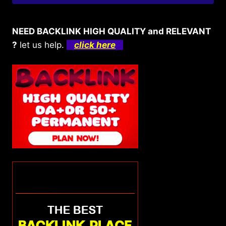
NEED BACKLINK HIGH QUALITY and RELEVANT
?
let us help.
click here