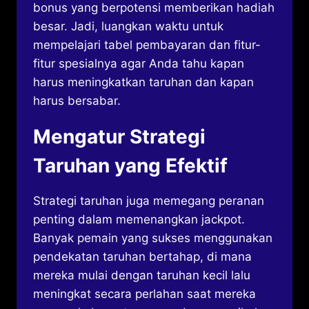
bonus yang berpotensi memberikan hadiah
besar. Jadi, luangkan waktu untuk
mempelajari tabel pembayaran dan fitur-
fitur spesialnya agar Anda tahu kapan
harus meningkatkan taruhan dan kapan
harus bersabar.
Mengatur Strategi
Taruhan yang Efektif
Strategi taruhan juga memegang peranan
penting dalam memenangkan jackpot.
Banyak pemain yang sukses menggunakan
pendekatan taruhan bertahap, di mana
mereka mulai dengan taruhan kecil lalu
meningkat secara perlahan saat mereka