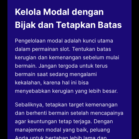
Kelola Modal dengan
Bijak dan Tetapkan Batas
Pengelolaan modal adalah kunci utama
dalam permainan slot. Tentukan batas
kerugian dan kemenangan sebelum mulai
bermain. Jangan tergoda untuk terus
bermain saat sedang mengalami
kekalahan, karena hal ini bisa
menyebabkan kerugian yang lebih besar.
Sebaliknya, tetapkan target kemenangan
dan berhenti bermain setelah mencapainya
agar keuntungan tetap terjaga. Dengan
manajemen modal yang baik, peluang
Anda untuk bertahan lebih lama dan