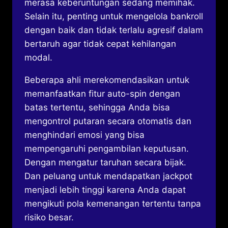
merasa keberuntungan sedang memihak.
Selain itu, penting untuk mengelola bankroll
dengan baik dan tidak terlalu agresif dalam
bertaruh agar tidak cepat kehilangan
modal.
Beberapa ahli merekomendasikan untuk
memanfaatkan fitur auto-spin dengan
batas tertentu, sehingga Anda bisa
mengontrol putaran secara otomatis dan
menghindari emosi yang bisa
mempengaruhi pengambilan keputusan.
Dengan mengatur taruhan secara bijak.
Dan peluang untuk mendapatkan jackpot
menjadi lebih tinggi karena Anda dapat
mengikuti pola kemenangan tertentu tanpa
risiko besar.