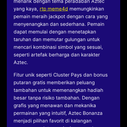
menarik dengan tema peradaban Aztec
yang kaya,
rtp meme4d
memungkinkan
pemain meraih jackpot dengan cara yang
menyenangkan dan sederhana. Pemain
dapat memulai dengan menetapkan
taruhan dan memutar gulungan untuk
mencari kombinasi simbol yang sesuai,
seperti artefak berharga dan karakter
Aztec.
Fitur unik seperti Cluster Pays dan bonus
putaran gratis memberikan peluang
tambahan untuk memenangkan hadiah
besar tanpa risiko tambahan. Dengan
grafis yang menawan dan mekanika
permainan yang intuitif, Aztec Bonanza
menjadi pilihan favorit di kalangan