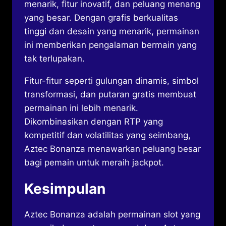
menarik, fitur inovatif, dan peluang menang
yang besar. Dengan grafis berkualitas
tinggi dan desain yang menarik, permainan
ini memberikan pengalaman bermain yang
tak terlupakan.
Fitur-fitur seperti gulungan dinamis, simbol
transformasi, dan putaran gratis membuat
permainan ini lebih menarik.
Dikombinasikan dengan RTP yang
kompetitif dan volatilitas yang seimbang,
Aztec Bonanza menawarkan peluang besar
bagi pemain untuk meraih jackpot.
Kesimpulan
Aztec Bonanza adalah permainan slot yang