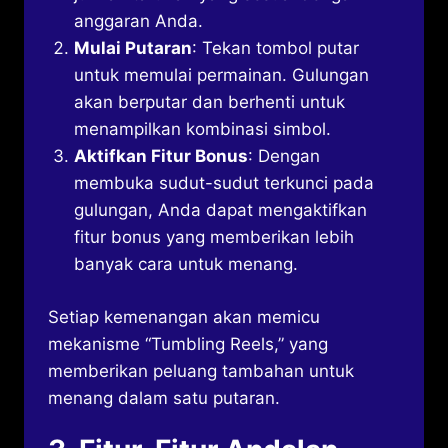
anggaran Anda.
Mulai Putaran
: Tekan tombol putar
untuk memulai permainan. Gulungan
akan berputar dan berhenti untuk
menampilkan kombinasi simbol.
Aktifkan Fitur Bonus
: Dengan
membuka sudut-sudut terkunci pada
gulungan, Anda dapat mengaktifkan
fitur bonus yang memberikan lebih
banyak cara untuk menang.
Setiap kemenangan akan memicu
mekanisme “Tumbling Reels,” yang
memberikan peluang tambahan untuk
menang dalam satu putaran.