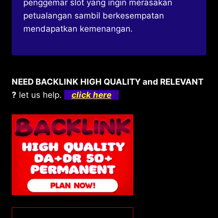
penggemar slot yang ingin merasakan
petualangan sambil berkesempatan
mendapatkan kemenangan.
NEED BACKLINK HIGH QUALITY and RELEVANT
?
let us help.
click here