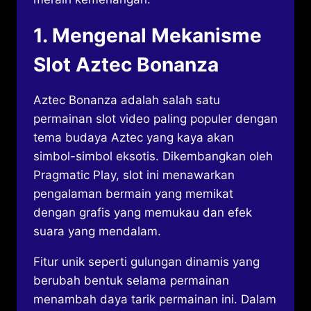
1. Mengenal Mekanisme
Slot Aztec Bonanza
Aztec Bonanza adalah salah satu
permainan slot video paling populer dengan
tema budaya Aztec yang kaya akan
simbol-simbol eksotis. Dikembangkan oleh
Pragmatic Play, slot ini menawarkan
pengalaman bermain yang memikat
dengan grafis yang memukau dan efek
suara yang mendalam.
Fitur unik seperti gulungan dinamis yang
berubah bentuk selama permainan
menambah daya tarik permainan ini. Dalam