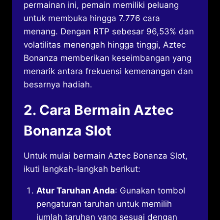
permainan ini, pemain memiliki peluang
untuk membuka hingga 7.776 cara
menang. Dengan RTP sebesar 96,53% dan
volatilitas menengah hingga tinggi, Aztec
Bonanza memberikan keseimbangan yang
menarik antara frekuensi kemenangan dan
besarnya hadiah.
2. Cara Bermain Aztec
Bonanza Slot
Untuk mulai bermain Aztec Bonanza Slot,
ikuti langkah-langkah berikut:
Atur Taruhan Anda
: Gunakan tombol
pengaturan taruhan untuk memilih
jumlah taruhan yang sesuai dengan