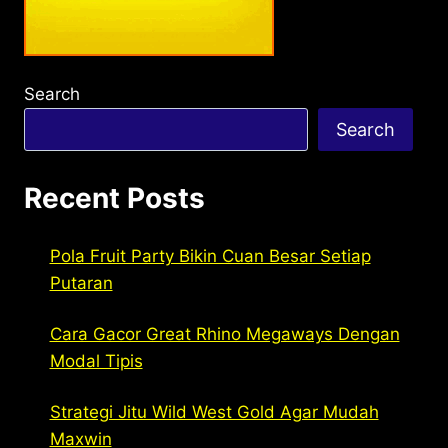
Search
Search
Recent Posts
Pola Fruit Party Bikin Cuan Besar Setiap
Putaran
Cara Gacor Great Rhino Megaways Dengan
Modal Tipis
Strategi Jitu Wild West Gold Agar Mudah
Maxwin