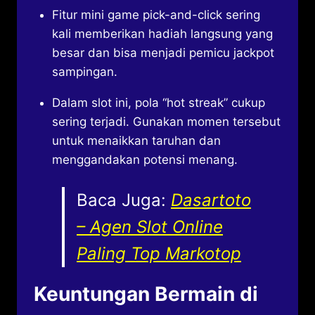
Fitur mini game pick-and-click sering
kali memberikan hadiah langsung yang
besar dan bisa menjadi pemicu jackpot
sampingan.
Dalam slot ini, pola “hot streak” cukup
sering terjadi. Gunakan momen tersebut
untuk menaikkan taruhan dan
menggandakan potensi menang.
Baca Juga:
Dasartoto
– Agen Slot Online
Paling Top Markotop
Keuntungan Bermain di