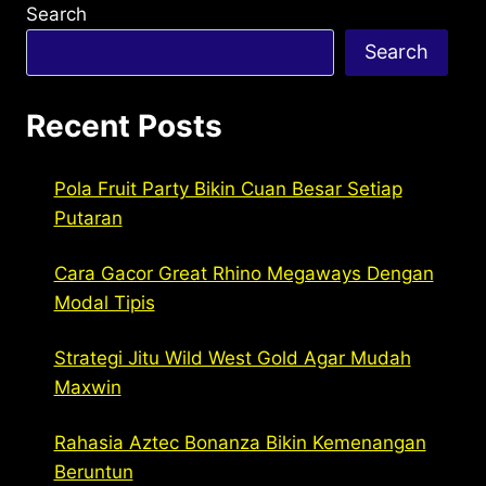
Search
Search
Recent Posts
Pola Fruit Party Bikin Cuan Besar Setiap
Putaran
Cara Gacor Great Rhino Megaways Dengan
Modal Tipis
Strategi Jitu Wild West Gold Agar Mudah
Maxwin
Rahasia Aztec Bonanza Bikin Kemenangan
Beruntun