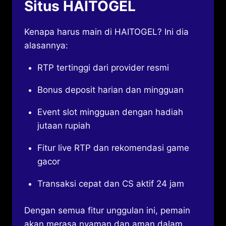
Situs HAITOGEL
Kenapa harus main di HAITOGEL? Ini dia
alasannya:
RTP tertinggi dari provider resmi
Bonus deposit harian dan mingguan
Event slot mingguan dengan hadiah
jutaan rupiah
Fitur live RTP dan rekomendasi game
gacor
Transaksi cepat dan CS aktif 24 jam
Dengan semua fitur unggulan ini, pemain
akan merasa nyaman dan aman dalam