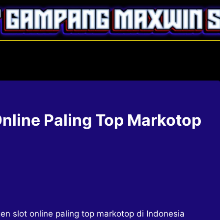
Online Paling Top Markotop
en slot online paling top markotop di Indonesia