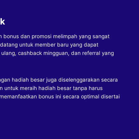
ik
ah bonus dan promosi melimpah yang sangat
 datang untuk member baru yang dapat
ulang, cashback mingguan, dan referral yang
ngan hadiah besar juga diselenggarakan secara
 untuk meraih hadiah besar tanpa harus
emanfaatkan bonus ini secara optimal disertai