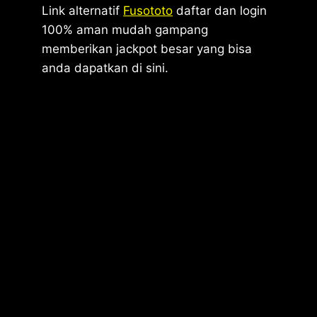
Link alternatif
Fusototo
daftar dan login
100% aman mudah gampang
memberikan jackpot besar yang bisa
anda dapatkan di sini.