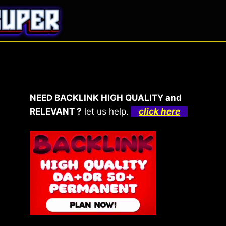
NEED BACKLINK HIGH QUALITY and
RELEVANT ?
let us help.
click here