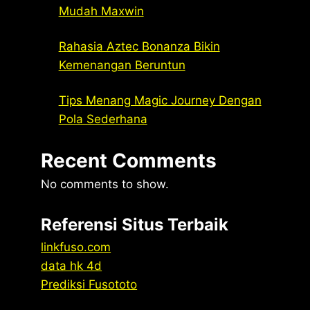
Mudah Maxwin
Rahasia Aztec Bonanza Bikin
Kemenangan Beruntun
Tips Menang Magic Journey Dengan
Pola Sederhana
Recent Comments
No comments to show.
Referensi Situs Terbaik
linkfuso.com
data hk 4d
Prediksi Fusototo