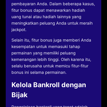
pembayaran Anda. Dalam beberapa kasus,
fitur bonus dapat menawarkan hadiah
uang tunai atau hadiah lainnya yang
meningkatkan peluang Anda untuk meraih
jackpot.
Selain itu, fitur bonus juga memberi Anda
kesempatan untuk memasuki tahap
permainan yang memiliki peluang
kemenangan lebih tinggi. Oleh karena itu,
selalu berusaha untuk memicu fitur-fitur
bonus ini selama permainan.
Kelola Bankroll dengan
Bijak
Pengelolaan bankroll yang tepat adalah