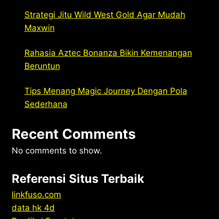
Strategi Jitu Wild West Gold Agar Mudah
Maxwin
Rahasia Aztec Bonanza Bikin Kemenangan
Beruntun
Tips Menang Magic Journey Dengan Pola
Sederhana
Recent Comments
No comments to show.
Referensi Situs Terbaik
linkfuso.com
data hk 4d