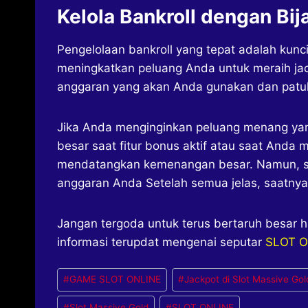
Kelola Bankroll dengan Bij
Pengelolaan bankroll yang tepat adalah kun
meningkatkan peluang Anda untuk meraih jac
anggaran yang akan Anda gunakan dan patuh
Jika Anda menginginkan peluang menang yang
besar saat fitur bonus aktif atau saat Anda
mendatangkan kemenangan besar. Namun, se
anggaran Anda Setelah semua jelas, saatny
Jangan tergoda untuk terus bertaruh besar h
informasi terupdat mengenai seputar
SLOT O
Post
#
GAME SLOT ONLINE
#
Jackpot di Slot Massive Gol
Tags:
#
Slot Massive Gold
#
SLOT ONLINE