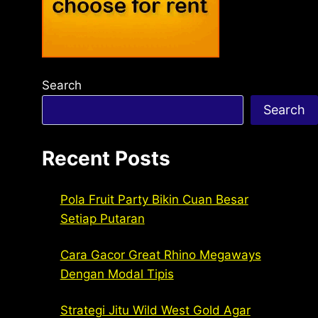
Search
Search
Recent Posts
Pola Fruit Party Bikin Cuan Besar
Setiap Putaran
Cara Gacor Great Rhino Megaways
Dengan Modal Tipis
Strategi Jitu Wild West Gold Agar