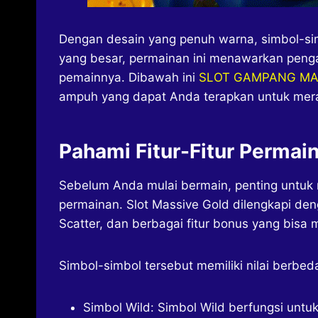
Dengan desain yang penuh warna, simbol-si
yang besar, permainan ini menawarkan pen
pemainnya. Dibawah ini
SLOT GAMPANG MA
ampuh yang dapat Anda terapkan untuk mera
Pahami Fitur-Fitur Permai
Sebelum Anda mulai bermain, penting untuk 
permainan. Slot Massive Gold dilengkapi den
Scatter, dan berbagai fitur bonus yang bis
Simbol-simbol tersebut memiliki nilai berbe
Simbol Wild: Simbol Wild berfungsi unt