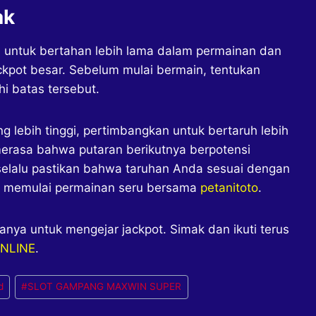
ak
ci untuk bertahan lebih lama dalam permainan dan
kpot besar. Sebelum mulai bermain, tentukan
i batas tersebut.
 lebih tinggi, pertimbangkan untuk bertaruh lebih
 merasa bahwa putaran berikutnya berpotensi
lalu pastikan bahwa taruhan Anda sesuai dengan
a memulai permainan seru bersama
petanitoto
.
anya untuk mengejar jackpot. Simak dan ikuti terus
NLINE
.
d
#
SLOT GAMPANG MAXWIN SUPER