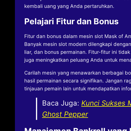
kembali uang yang Anda pertaruhkan.
Pelajari Fitur dan Bonus
Fitur dan bonus dalam mesin slot Mask of 
Banyak mesin slot modern dilengkapi dengan fi
liar, dan bonus permainan. Fitur-fitur ini t
juga meningkatkan peluang Anda untuk men
Carilah mesin yang menawarkan berbagai bonu
hasil permainan secara signifikan. Jangan 
tinjauan pemain lain untuk mendapatkan infor
Baca Juga:
Kunci Sukses 
Ghost Pepper