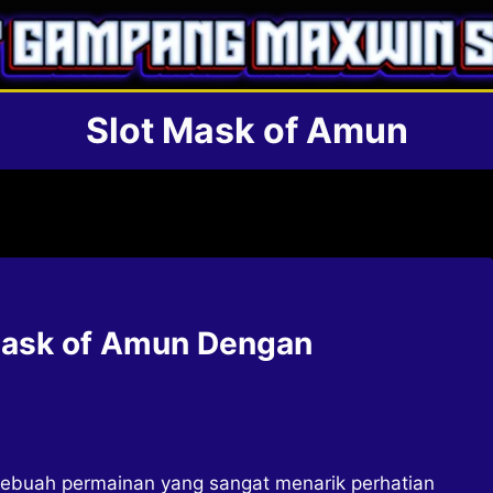
Slot Mask of Amun
Mask of Amun Dengan
sebuah permainan yang sangat menarik perhatian