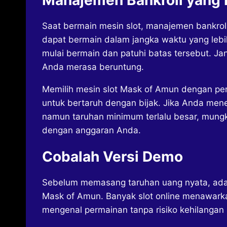
Manajemen Bankroll yang 
Saat bermain mesin slot, manajemen bankrol
dapat bermain dalam jangka waktu yang lebi
mulai bermain dan patuhi batas tersebut. J
Anda merasa beruntung.
Memilih mesin slot Mask of Amun dengan pem
untuk bertaruh dengan bijak. Jika Anda me
namun taruhan minimum terlalu besar, mungki
dengan anggaran Anda.
Cobalah Versi Demo
Sebelum memasang taruhan uang nyata, ada 
Mask of Amun. Banyak slot online menawark
mengenal permainan tanpa risiko kehilangan