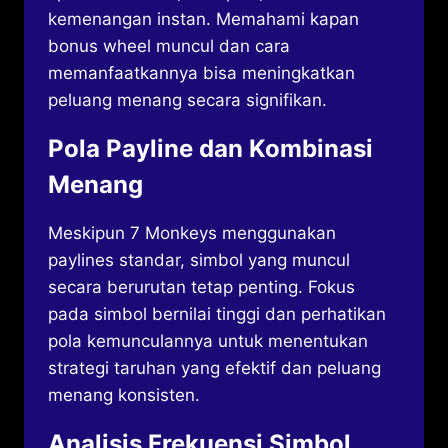
kemenangan instan. Memahami kapan
bonus wheel muncul dan cara
memanfaatkannya bisa meningkatkan
peluang menang secara signifikan.
Pola Payline dan Kombinasi
Menang
Meskipun 7 Monkeys menggunakan
paylines standar, simbol yang muncul
secara berurutan tetap penting. Fokus
pada simbol bernilai tinggi dan perhatikan
pola kemunculannya untuk menentukan
strategi taruhan yang efektif dan peluang
menang konsisten.
Analisis Frekuensi Simbol