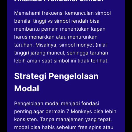
Memahami frekuensi kemunculan simbol
bernilai tinggi vs simbol rendah bisa
membantu pemain menentukan kapan
harus menaikkan atau menurunkan
taruhan. Misalnya, simbol monyet (nilai
tinggi) jarang muncul, sehingga taruhan
lebih aman saat simbol ini tidak terlihat.
Strategi Pengelolaan
Modal
Pengelolaan modal menjadi fondasi
penting agar bermain 7 Monkeys bisa lebih
konsisten. Tanpa manajemen yang tepat,
modal bisa habis sebelum free spins atau