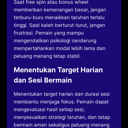
Saat free spin atau bonus wheel
memberikan kemenangan besar, jangan
terburu-buru menaikkan taruhan terlalu
tinggi. Saat kalah berturut-turut, jangan
frustrasi. Pemain yang mampu
mengendalikan psikologi cenderung
mempertahankan modal lebih lama dan
peluang menang tetap stabil.
Menentukan Target Harian
dan Sesi Bermain
Menentukan target harian dan durasi sesi
membantu menjaga fokus. Pemain dapat
mengevaluasi hasil setiap sesi,
menyesuaikan strategi taruhan, dan tetap
bermain aman sekaligus peluang menang