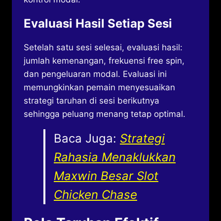
Evaluasi Hasil Setiap Sesi
Setelah satu sesi selesai, evaluasi hasil:
jumlah kemenangan, frekuensi free spin,
dan pengeluaran modal. Evaluasi ini
memungkinkan pemain menyesuaikan
strategi taruhan di sesi berikutnya
sehingga peluang menang tetap optimal.
Baca Juga:
Strategi
Rahasia Menaklukkan
Maxwin Besar Slot
Chicken Chase