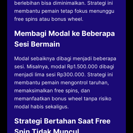
berlebihan bisa diminimalkan. Strategi ini
membantu pemain tetap fokus menunggu
free spins atau bonus wheel.
Membagi Modal ke Beberapa
Sesi Bermain
Modal sebaiknya dibagi menjadi beberapa
sesi. Misalnya, modal Rp1.500.000 dibagi
menjadi lima sesi Rp300.000. Strategi ini
membantu pemain mengontrol taruhan,
memaksimalkan free spins, dan
memanfaatkan bonus wheel tanpa risiko
modal habis sekaligus.
Strategi Bertahan Saat Free
Spin Tidak Muncul