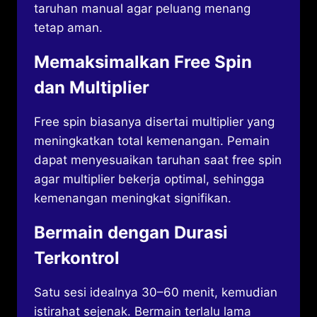
taruhan manual agar peluang menang
tetap aman.
Memaksimalkan Free Spin
dan Multiplier
Free spin biasanya disertai multiplier yang
meningkatkan total kemenangan. Pemain
dapat menyesuaikan taruhan saat free spin
agar multiplier bekerja optimal, sehingga
kemenangan meningkat signifikan.
Bermain dengan Durasi
Terkontrol
Satu sesi idealnya 30–60 menit, kemudian
istirahat sejenak. Bermain terlalu lama