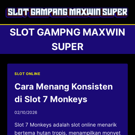
Skip
to
content
SLOT GAMPNG MAXWIN
SUPER
SLOT ONLINE
Cara Menang Konsisten
di Slot 7 Monkeys
02/10/2026
Slot 7 Monkeys adalah slot online menarik
bertema hutan tropis, menampilkan monyet