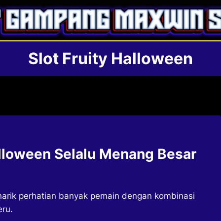
Slot Fruity Halloween
Halloween Selalu Menang Besar
enarik perhatian banyak pemain dengan kombinasi
ru.