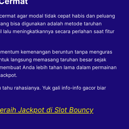
 Cermat
 cermat agar modal tidak cepat habis dan peluang
u yang bisa digunakan adalah metode taruhan
 lalu meningkatkannya secara perlahan saat fitur
omentum kemenangan beruntun tanpa menguras
 untuk langsung memasang taruhan besar sejak
n membuat Anda lebih tahan lama dalam permainan
ackpot.
 tahu rahasianya. Yuk gali info-info gacor biar
raih Jackpot di Slot Bouncy