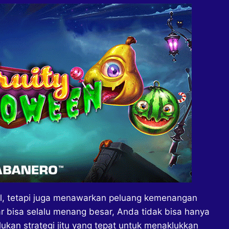
sual, tetapi juga menawarkan peluang kemenangan
 bisa selalu menang besar, Anda tidak bisa hanya
kan strategi jitu yang tepat untuk menaklukkan