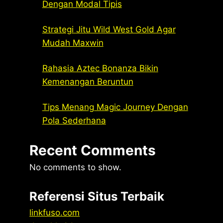
Dengan Modal Tipis
Strategi Jitu Wild West Gold Agar
Mudah Maxwin
Rahasia Aztec Bonanza Bikin
Kemenangan Beruntun
Tips Menang Magic Journey Dengan
Pola Sederhana
Recent Comments
No comments to show.
Referensi Situs Terbaik
linkfuso.com