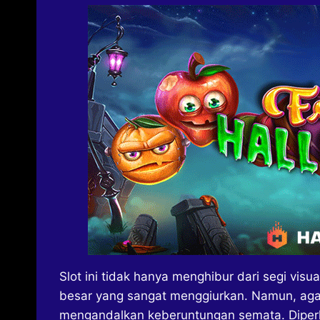
Slot ini tidak hanya menghibur dari segi vi
besar yang sangat menggiurkan. Namun, agar
mengandalkan keberuntungan semata. Diperlu