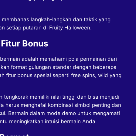
 membahas langkah-langkah dan taktik yang
n setiap putaran di Fruity Halloween.
 Fitur Bonus
 bermain adalah memahami pola permainan dari
nakan format gulungan standar dengan beberapa
 fitur bonus spesial seperti free spins, wild yang
 tengkorak memiliki nilai tinggi dan bisa menjadi
nda harus menghafal kombinasi simbol penting dan
ncul. Bermain dalam mode demo untuk mengamati
tu meningkatkan intuisi bermain Anda.