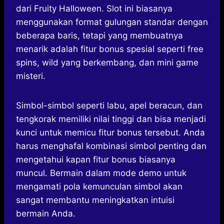
dari Fruity Halloween. Slot ini biasanya
menggunakan format gulungan standar dengan
beberapa baris, tetapi yang membuatnya
menarik adalah fitur bonus spesial seperti free
spins, wild yang berkembang, dan mini game
misteri.
Simbol-simbol seperti labu, apel beracun, dan
tengkorak memiliki nilai tinggi dan bisa menjadi
kunci untuk memicu fitur bonus tersebut. Anda
harus menghafal kombinasi simbol penting dan
mengetahui kapan fitur bonus biasanya
muncul. Bermain dalam mode demo untuk
mengamati pola kemunculan simbol akan
sangat membantu meningkatkan intuisi
bermain Anda.