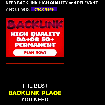
NEED BACKLINK HIGH QUALITY and RELEVANT
?
let us help.
click here