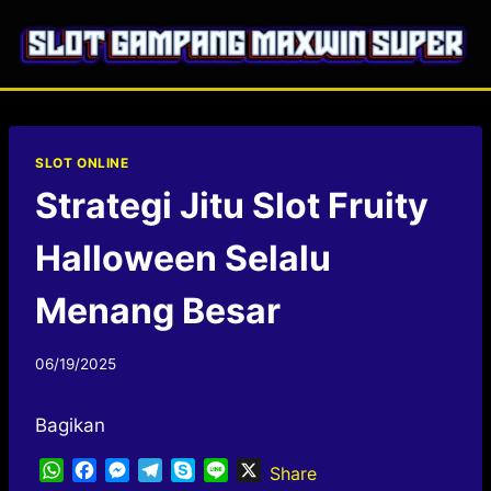
Skip
to
content
SLOT ONLINE
Strategi Jitu Slot Fruity
Halloween Selalu
Menang Besar
By
06/19/2025
admin365
Bagikan
W
F
M
T
S
L
X
Share