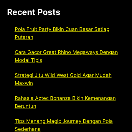
Recent Posts
Pola Fruit Party Bikin Cuan Besar Setiap
Putaran
Cara Gacor Great Rhino Megaways Dengan
Modal Tipis
Strategi Jitu Wild West Gold Agar Mudah
Maxwin
Rahasia Aztec Bonanza Bikin Kemenangan
Beruntun
Tips Menang Magic Journey Dengan Pola
Sederhana