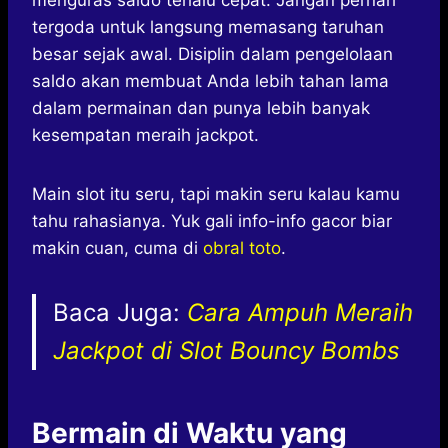
menguras saldo terlalu cepat. Jangan pernah
tergoda untuk langsung memasang taruhan
besar sejak awal. Disiplin dalam pengelolaan
saldo akan membuat Anda lebih tahan lama
dalam permainan dan punya lebih banyak
kesempatan meraih jackpot.
Main slot itu seru, tapi makin seru kalau kamu
tahu rahasianya. Yuk gali info-info gacor biar
makin cuan, cuma di
obral toto
.
Baca Juga:
Cara Ampuh Meraih
Jackpot di Slot Bouncy Bombs
Bermain di Waktu yang