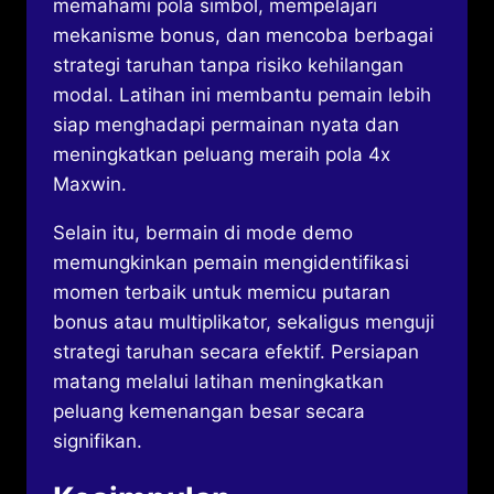
memahami pola simbol, mempelajari
mekanisme bonus, dan mencoba berbagai
strategi taruhan tanpa risiko kehilangan
modal. Latihan ini membantu pemain lebih
siap menghadapi permainan nyata dan
meningkatkan peluang meraih pola 4x
Maxwin.
Selain itu, bermain di mode demo
memungkinkan pemain mengidentifikasi
momen terbaik untuk memicu putaran
bonus atau multiplikator, sekaligus menguji
strategi taruhan secara efektif. Persiapan
matang melalui latihan meningkatkan
peluang kemenangan besar secara
signifikan.