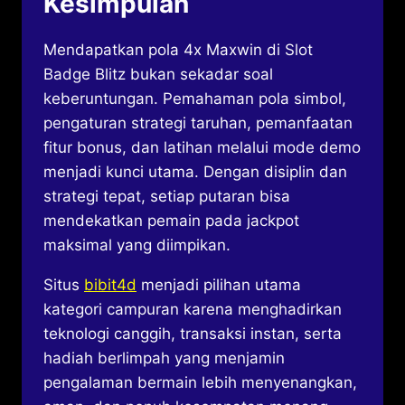
Kesimpulan
Mendapatkan pola 4x Maxwin di Slot
Badge Blitz bukan sekadar soal
keberuntungan. Pemahaman pola simbol,
pengaturan strategi taruhan, pemanfaatan
fitur bonus, dan latihan melalui mode demo
menjadi kunci utama. Dengan disiplin dan
strategi tepat, setiap putaran bisa
mendekatkan pemain pada jackpot
maksimal yang diimpikan.
Situs
bibit4d
menjadi pilihan utama
kategori campuran karena menghadirkan
teknologi canggih, transaksi instan, serta
hadiah berlimpah yang menjamin
pengalaman bermain lebih menyenangkan,