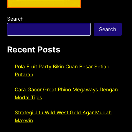
Search
Search
Recent Posts
Pola Fruit Party Bikin Cuan Besar Setiap
Putaran
Cara Gacor Great Rhino Megaways Dengan
Modal Tipis
Strategi Jitu Wild West Gold Agar Mudah
Maxwin