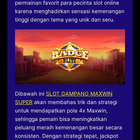
permainan favorit para pecinta slot online
karena menghadirkan sensasi kemenangan
tinggi dengan tema yang unik dan seru.
Dibawah ini
SLOT GAMPANG MAXWIN
SUPER
akan membahas trik dan strategi
untuk mendapatkan pola 4x Maxwin,
sehingga pemain bisa meningkatkan
peluang meraih kemenangan besar secara
konsisten. Dengan strategi tepat, jackpot