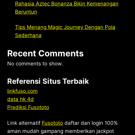
Rahasia Aztec Bonanza Bikin Kemenangan
Beruntun
Tips Menang Magic Journey Dengan Pola
Sederhana
Recent Comments
No comments to show.
Referensi Situs Terbaik
linkfuso.com
data hk 4d
Prediksi Fusototo
Link alternatif
Fusototo
daftar dan login 100%
aman mudah gampang memberikan jackpot