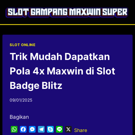
Skip
to
content
SLOT ONLINE
Trik Mudah Dapatkan
Pola 4x Maxwin di Slot
Badge Blitz
By
09/01/2025
admin365
Bagikan
W
F
M
T
S
L
X
Share