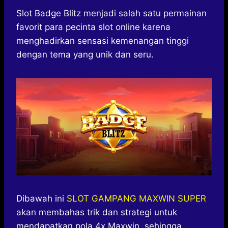
h
a
e
e
k
i
a
c
s
l
y
n
Slot Badge Blitz menjadi salah satu permainan
t
e
s
e
p
e
favorit para pecinta slot online karena
s
b
e
g
e
menghadirkan sensasi kemenangan tinggi
A
o
n
r
dengan tema yang unik dan seru.
p
o
g
a
p
k
e
m
r
Dibawah ini
SLOT GAMPANG MAXWIN SUPER
akan membahas trik dan strategi untuk
mendapatkan pola 4x Maxwin, sehingga