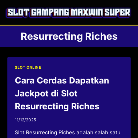
Skip
to
content
Resurrecting Riches
SLOT ONLINE
Cara Cerdas Dapatkan
Jackpot di Slot
Resurrecting Riches
11/12/2025
Slot Resurrecting Riches adalah salah satu