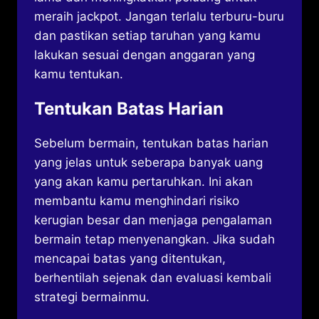
meraih jackpot. Jangan terlalu terburu-buru
dan pastikan setiap taruhan yang kamu
lakukan sesuai dengan anggaran yang
kamu tentukan.
Tentukan Batas Harian
Sebelum bermain, tentukan batas harian
yang jelas untuk seberapa banyak uang
yang akan kamu pertaruhkan. Ini akan
membantu kamu menghindari risiko
kerugian besar dan menjaga pengalaman
bermain tetap menyenangkan. Jika sudah
mencapai batas yang ditentukan,
berhentilah sejenak dan evaluasi kembali
strategi bermainmu.