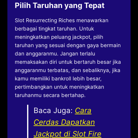
Pilih Taruhan yang Tepat
Slot Resurrecting Riches menawarkan
berbagai tingkat taruhan. Untuk
meningkatkan peluang jackpot, pilih
taruhan yang sesuai dengan gaya bermain
dan anggaranmu. Jangan terlalu
memaksakan diri untuk bertaruh besar jika
anggaranmu terbatas, dan sebaliknya, jika
kamu memiliki bankroll lebih besar,
pertimbangkan untuk meningkatkan
taruhanmu secara bertahap.
Baca Juga:
Cara
Cerdas Dapatkan
Jackpot di Slot Fire