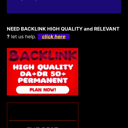
NEED BACKLINK HIGH QUALITY and RELEVANT
?
let us help.
click here