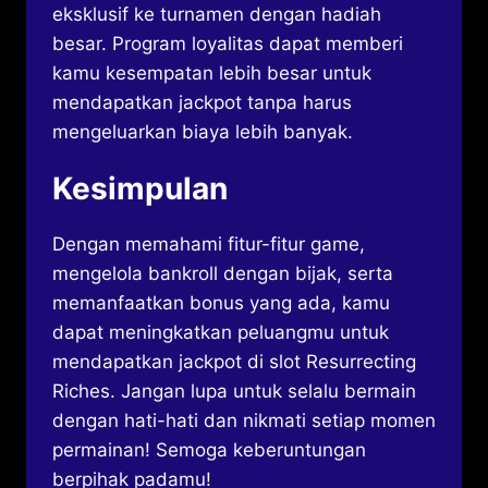
eksklusif ke turnamen dengan hadiah
besar. Program loyalitas dapat memberi
kamu kesempatan lebih besar untuk
mendapatkan jackpot tanpa harus
mengeluarkan biaya lebih banyak.
Kesimpulan
Dengan memahami fitur-fitur game,
mengelola bankroll dengan bijak, serta
memanfaatkan bonus yang ada, kamu
dapat meningkatkan peluangmu untuk
mendapatkan jackpot di slot Resurrecting
Riches. Jangan lupa untuk selalu bermain
dengan hati-hati dan nikmati setiap momen
permainan! Semoga keberuntungan
berpihak padamu!